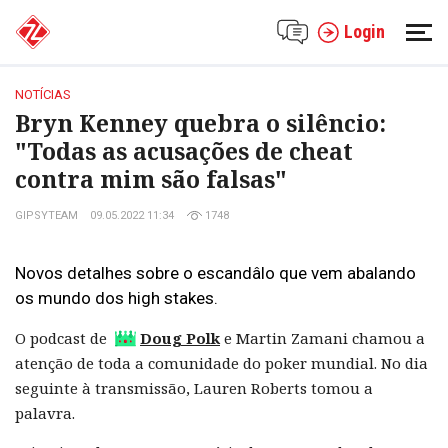
Login
NOTÍCIAS
Bryn Kenney quebra o silêncio:
"Todas as acusações de cheat
contra mim são falsas"
GIPSYTEAM
09.05.2022 11:34
1748
Novos detalhes sobre o escandâlo que vem abalando
os mundo dos high stakes.
O podcast de
Doug Polk
e Martin Zamani chamou a
atenção de toda a comunidade do poker mundial. No dia
seguinte à transmissão, Lauren Roberts tomou a
palavra.