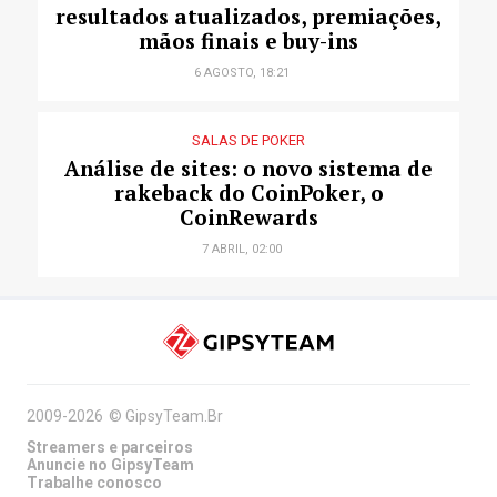
resultados atualizados, premiações,
mãos finais e buy-ins
6 AGOSTO, 18:21
SALAS DE POKER
Análise de sites: o novo sistema de
rakeback do CoinPoker, o
CoinRewards
7 ABRIL, 02:00
2009-2026
©
GipsyTeam.Br
Streamers e parceiros
Anuncie no GipsyTeam
Trabalhe conosco