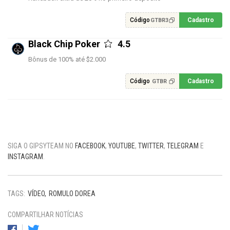
Código
Cadastro
GTBR3
Black Chip Poker
4.5
Bônus de 100% até $2.000
Código
Cadastro
GTBR
SIGA O GIPSYTEAM NO
FACEBOOK
,
YOUTUBE
,
TWITTER
,
TELEGRAM
E
INSTAGRAM
.
TAGS:
VÍDEO
ROMULO DOREA
COMPARTILHAR NOTÍCIAS