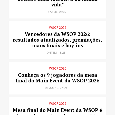
vida"
13 ABRIL, 23:09
WSOP 2026
Vencedores da WSOP 2026:
resultados atualizados, premiações,
mãos finais e buy-ins
ONTEM, 18:21
WSOP 2026
Conheça os 9 jogadores da mesa
final do Main Event da WSOP 2026
23 JULHO, 07:09
WSOP 2026
Mesa final do Main Event da WSOP é