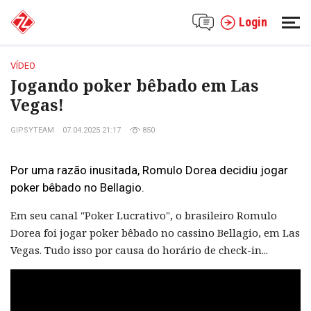
Login
VÍDEO
Jogando poker bêbado em Las
Vegas!
GIPSYTEAM
07.04.2025 21:17
850
Por uma razão inusitada, Romulo Dorea decidiu jogar
poker bêbado no Bellagio.
Em seu canal "Poker Lucrativo", o brasileiro Romulo
Dorea foi jogar poker bêbado no cassino Bellagio, em Las
Vegas. Tudo isso por causa do horário de check-in...