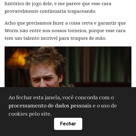
histórico de jogo dele, e me parece que esse cara
provavelmente continuaria trapaceando.
Acho que precisamos fazer a coisa certa e garantir que
Worm não entre nos nossos torneios, porque esse cara
tem um talento incrível para truques de mão.
Ao fechar esta janela, você concorda com o
processamento de dados pessoais
e o uso de
cookies pelo site.
Fechar
Edward Norton interpretou o vigarista Worm em Rounders