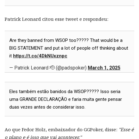
Patrick Leonard citou esse tweet e respondeu:
Are they banned from WSOP too????? That would be a
BIG STATEMENT and put a lot of people off thinking about
it
https://t.co/4DkNUxznpc
— Patrick Leonard 🫡 (@padspoker)
March 1, 2025
Eles também estão banidos da WSOP????? Isso seria
uma GRANDE DECLARAÇÃO e faria muita gente pensar
duas vezes antes de considerar isso.
Ao que Fedor Holz, embaixador do GGPoker, disse:
"Esse é
o plano e é isso que vai acontecer."