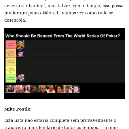
deveria ser banido", mas talvez, com o tempo, isso possa
mudar um pouco. Não sei... vamos ver como tudo se
desenrola.
Mike Postle:
Esta lista não estaria completa sem provavelmente o
trapaceiro mais lendário de todos os tempos — o mais