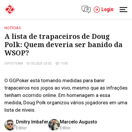
Login
NOTÍCIAS
A lista de trapaceiros de Doug
Polk: Quem deveria ser banido da
WSOP?
GIPSYTEAM
07.03.2025 23:02
1100
O GGPoker está tomando medidas para banir
trapaceiros nos jogos ao vivo, mesmo que as infrações
tenham ocorrido online. Em homenagem a essa
medida, Doug Polk organizou vários jogadores em uma
lista de níveis.
Dmitry Imbafer
Marcelo Augusto
Editor
Editor