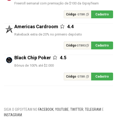
Freeroll semanal com premiação de $100 da GipsyTeam
Código
Cadastro
GTBR
Americas Cardroom
4.4
Rakeback extra de 20% no primeiro depósito
Código
Cadastro
GTBR3
Black Chip Poker
4.5
Bônus de 100% até $2.000
Código
Cadastro
GTBR
SIGA O GIPSYTEAM NO
FACEBOOK
,
YOUTUBE
,
TWITTER
,
TELEGRAM
E
INSTAGRAM
.