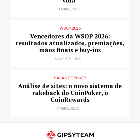
vida"
13 ABRIL, 23:09
WSOP 2026
Vencedores da WSOP 2026:
resultados atualizados, premiações,
mãos finais e buy-ins
6 AGOSTO, 18:21
SALAS DE POKER
Análise de sites: o novo sistema de
rakeback do CoinPoker, o
CoinRewards
7 ABRIL, 02:00