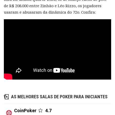
de R$ 208.000 entre Zinhão e Léo Rizzo, os jogadores
usaram e abusaram da dinâmica do 72o. Confira:
AS MELHORES SALAS DE POKER PARA INICIANTES
CoinPoker
4.7