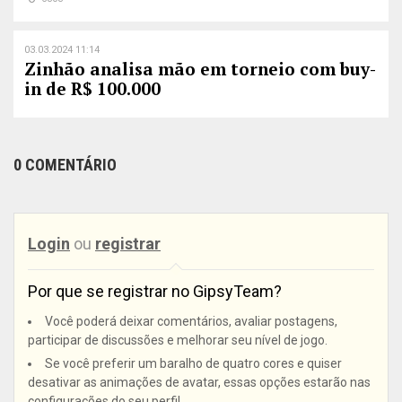
03.03.2024 11:14
Zinhão analisa mão em torneio com buy-
in de R$ 100.000
0 COMENTÁRIO
Login
ou
registrar
Por que se registrar no GipsyTeam?
Você poderá deixar comentários, avaliar postagens,
participar de discussões e melhorar seu nível de jogo.
Se você preferir um baralho de quatro cores e quiser
desativar as animações de avatar, essas opções estarão nas
configurações do seu perfil.