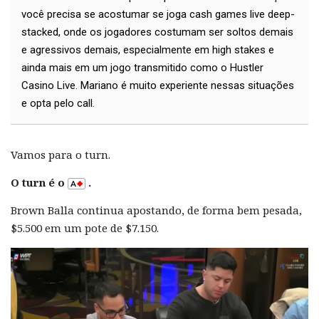
você precisa se acostumar se joga cash games live deep-
stacked, onde os jogadores costumam ser soltos demais
e agressivos demais, especialmente em high stakes e
ainda mais em um jogo transmitido como o Hustler
Casino Live. Mariano é muito experiente nessas situações
e opta pelo call.
Vamos para o turn.
O turn é o
.
Brown Balla continua apostando, de forma bem pesada,
$5.500 em um pote de $7.150.