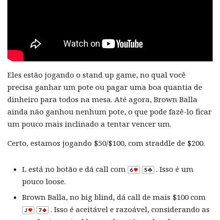
Eles estão jogando o stand up game, no qual você
precisa ganhar um pote ou pagar uma boa quantia de
dinheiro para todos na mesa. Até agora, Brown Balla
ainda não ganhou nenhum pote, o que pode fazê-lo ficar
um pouco mais inclinado a tentar vencer um.
Certo, estamos jogando $50/$100, com straddle de $200.
L está no botão e dá call com
. Isso é um
pouco loose.
Brown Balla, no big blind, dá call de mais $100 com
. Isso é aceitável e razoável, considerando as