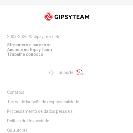
2009-2026
©
GipsyTeam.Br
Streamers e parceiros
Anuncie no GipsyTeam
Trabalhe conosco
Suporte
Contatos
Termo de Isenção de responsabilidade
Processamento de dados pessoais
Política de Privacidade
Os autores