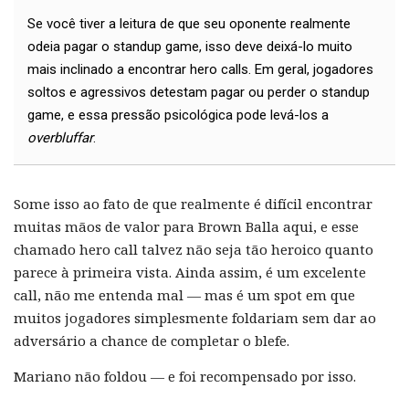
Se você tiver a leitura de que seu oponente realmente
odeia pagar o standup game, isso deve deixá-lo muito
mais inclinado a encontrar hero calls. Em geral, jogadores
soltos e agressivos detestam pagar ou perder o standup
game, e essa pressão psicológica pode levá-los a
overbluffar
.
Some isso ao fato de que realmente é difícil encontrar
muitas mãos de valor para Brown Balla aqui, e esse
chamado hero call talvez não seja tão heroico quanto
parece à primeira vista. Ainda assim, é um excelente
call, não me entenda mal — mas é um spot em que
muitos jogadores simplesmente foldariam sem dar ao
adversário a chance de completar o blefe.
Mariano não foldou — e foi recompensado por isso.