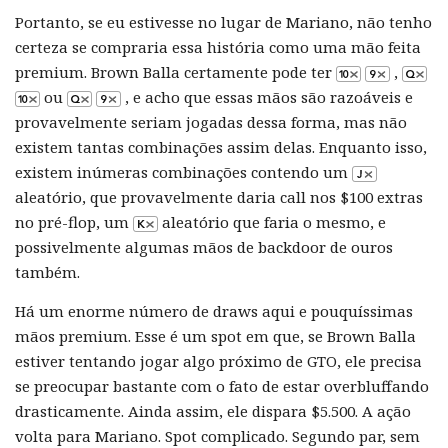
Portanto, se eu estivesse no lugar de Mariano, não tenho
certeza se compraria essa história como uma mão feita
premium. Brown Balla certamente pode ter
,
ou
, e acho que essas mãos são razoáveis e
provavelmente seriam jogadas dessa forma, mas não
existem tantas combinações assim delas. Enquanto isso,
existem inúmeras combinações contendo um
aleatório, que provavelmente daria call nos $100 extras
no pré-flop, um
aleatório que faria o mesmo, e
possivelmente algumas mãos de backdoor de ouros
também.
Há um enorme número de draws aqui e pouquíssimas
mãos premium. Esse é um spot em que, se Brown Balla
estiver tentando jogar algo próximo de GTO, ele precisa
se preocupar bastante com o fato de estar overbluffando
drasticamente. Ainda assim, ele dispara $5.500. A ação
volta para Mariano. Spot complicado. Segundo par, sem