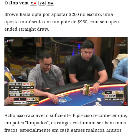
O flop vem
.
Brown Balla opta por apostar $200 no escuro, uma
aposta minúscula em um pote de $950, com seu open-
ended straight draw.
Acho isso razoável o suficiente. É preciso reconhecer que,
em potes "limpados", os ranges costumam ser bem mais
fracos, especialmente em cash games malucos. Muitos