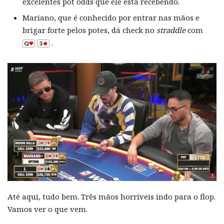
excelentes pot odds que ele está recebendo.
Mariano, que é conhecido por entrar nas mãos e
brigar forte pelos potes, dá check no
straddle
com
.
Até aqui, tudo bem. Três mãos horríveis indo para o flop.
Vamos ver o que vem.