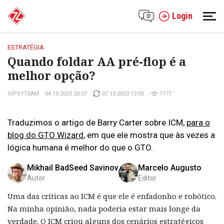
Login
ESTRATÉGIA
Quando foldar AA pré-flop é a
melhor opção?
GIPSYTEAM
04.10.2023 20:07
07.10.2023 12:05
1777
Traduzimos o artigo de Barry Carter sobre ICM,
para o
blog do GTO Wizard
, em que ele mostra que às vezes a
lógica humana é melhor do que o GTO.
Mikhail BadSeed Savinov
Marcelo Augusto
Autor
Editor
Uma das críticas ao ICM é que ele é enfadonho e robótico.
Na minha opinião, nada poderia estar mais longe da
verdade. O ICM criou alguns dos cenários estratégicos