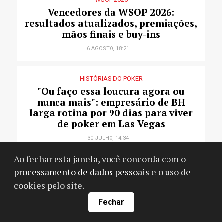
Vencedores da WSOP 2026:
resultados atualizados, premiações,
mãos finais e buy-ins
6 AGOSTO, 18:21
HISTÓRIAS DO POKER
"Ou faço essa loucura agora ou
nunca mais": empresário de BH
larga rotina por 90 dias para viver
de poker em Las Vegas
30 JULHO, 14:34
Ao fechar esta janela, você concorda com o
SALAS DE POKER
processamento de dados pessoais
e o uso de
Análise de sites: o novo sistema de
cookies pelo site.
rakeback do CoinPoker, o
CoinRewards
Fechar
7 ABRIL, 02:00