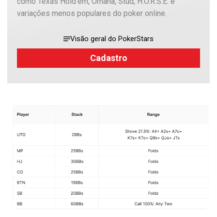
como Texas Hold’em, Omaha, Stud, H.O.R.S.E. e
variações menos populares do poker online.
Visão geral do PokerStars
Cadastro