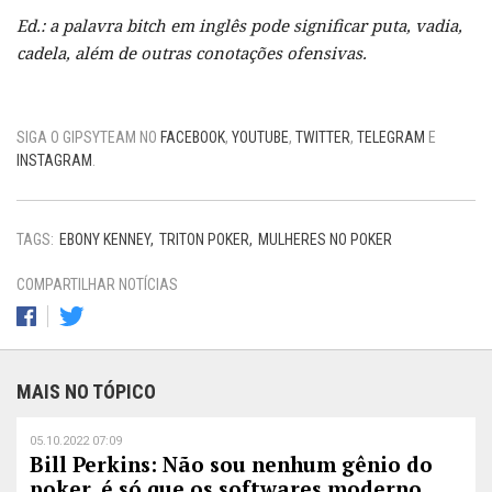
Ed.: a palavra bitch em inglês pode significar puta, vadia,
cadela, além de outras conotações ofensivas.
SIGA O GIPSYTEAM NO
FACEBOOK
,
YOUTUBE
,
TWITTER
,
TELEGRAM
E
INSTAGRAM
.
TAGS:
EBONY KENNEY
TRITON POKER
MULHERES NO POKER
COMPARTILHAR NOTÍCIAS
MAIS NO TÓPICO
05.10.2022 07:09
Bill Perkins: Não sou nenhum gênio do
poker, é só que os softwares moderno