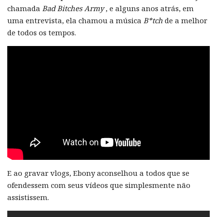
chamada
Bad Bitches Army
, e alguns anos atrás, em
uma entrevista, ela chamou a música
B*tch
de a melhor
de todos os tempos.
E ao gravar vlogs, Ebony aconselhou a todos que se
ofendessem com seus vídeos que simplesmente não
assistissem.