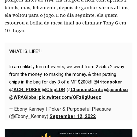
blinds, mas, felizmente, depois de ganhar vários all-ins,
ela voltou para o jogo. E no dia seguinte, ela quem
estourou a bolha da mesa final ao eliminar Tony G em
10º lugar.
WHAT. IS. LIFE?!
In an unlikely turn of events, we went from 2.5bbs 2 away
from the money, to making the money, & then putting
chips in the bag for day 3 of a MF $200k!!!
@tritonpoker
@ACR_POKER
@ChipLDR
@ChancesCards
@jasonbsu
@WPAGlobal
pic.twitter.com/QFz8gUueqz
— Ebony Kenney | Poker & Purposeful Pleasure
(@Ebony_Kenney)
September 12, 2022