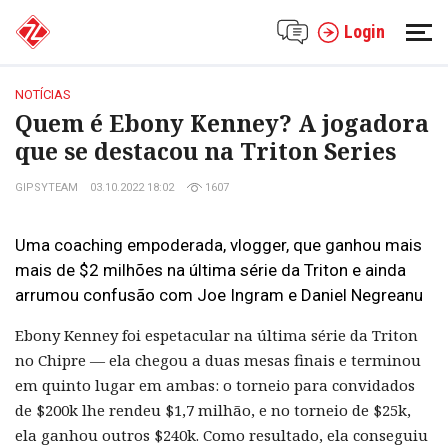
Login
NOTÍCIAS
Quem é Ebony Kenney? A jogadora
que se destacou na Triton Series
GIPSYTEAM
03.10.2022 18:02
1607
Uma coaching empoderada, vlogger, que ganhou mais
mais de $2 milhões na última série da Triton e ainda
arrumou confusão com Joe Ingram e Daniel Negreanu
Ebony Kenney foi espetacular na última série da Triton
no Chipre — ela chegou a duas mesas finais e terminou
em quinto lugar em ambas: o torneio para convidados
de $200k lhe rendeu $1,7 milhão, e no torneio de $25k,
ela ganhou outros $240k. Como resultado, ela conseguiu