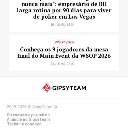
nunca mais": empresário de BH
larga rotina por 90 dias para viver
de poker em Las Vegas
30 JULHO, 14:34
WSOP 2026
Conheça os 9 jogadores da mesa
final do Main Event da WSOP 2026
23 JULHO, 07:09
2009-2026
©
GipsyTeam.Br
Streamers e parceiros
Anuncie no GipsyTeam
Trabalhe conosco