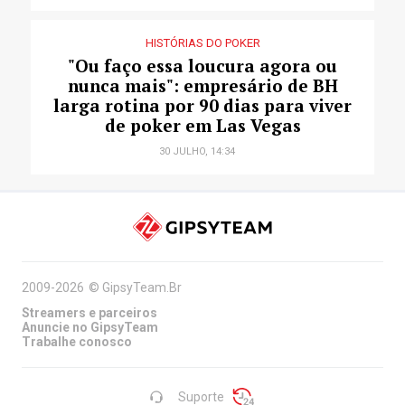
HISTÓRIAS DO POKER
"Ou faço essa loucura agora ou
nunca mais": empresário de BH
larga rotina por 90 dias para viver
de poker em Las Vegas
30 JULHO, 14:34
2009-2026
©
GipsyTeam.Br
Streamers e parceiros
Anuncie no GipsyTeam
Trabalhe conosco
Suporte