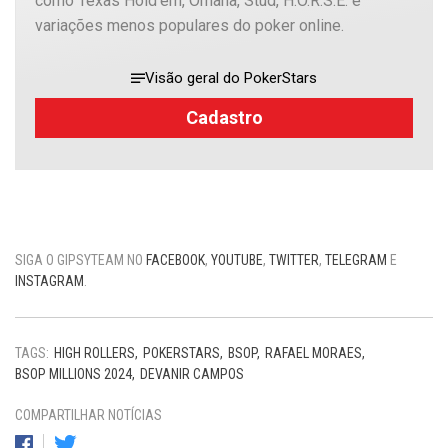
como Texas Hold’em, Omaha, Stud, H.O.R.S.E. e
variações menos populares do poker online.
Visão geral do PokerStars
Cadastro
SIGA O GIPSYTEAM NO
FACEBOOK
,
YOUTUBE
,
TWITTER
,
TELEGRAM
E
INSTAGRAM
.
TAGS:
HIGH ROLLERS
POKERSTARS
BSOP
RAFAEL MORAES
BSOP MILLIONS 2024
DEVANIR CAMPOS
COMPARTILHAR NOTÍCIAS