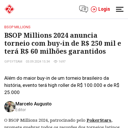
Login
BSOP MILLIONS
BSOP Millions 2024 anuncia
torneio com buy-in de R$ 250 mil e
terá R$ 60 milhões garantidos
GIPSYTEAM
03.09.2024 15:34
1697
Além do maior buy-in de um torneio brasileiro da
história, evento terá high roller de R$ 100.000 e de R$
25.000
Marcelo Augusto
Editor
O BSOP Millions 2024, patrocinado pelo
PokerStars
,
promete quebrar todos os recordes dos torneios latinos