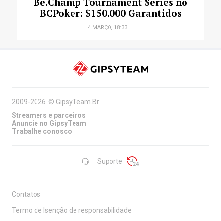
Be.Champ Tournament Series no
BCPoker: $150.000 Garantidos
4 MARÇO, 18:33
2009-2026
©
GipsyTeam.Br
Streamers e parceiros
Anuncie no GipsyTeam
Trabalhe conosco
Suporte
Contatos
Termo de Isenção de responsabilidade