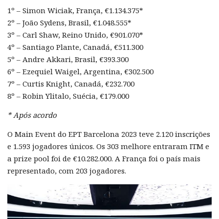
1º – Simon Wiciak, França, €1.134.375*
2º – João Sydens, Brasil, €1.048.555*
3º – Carl Shaw, Reino Unido, €901.070*
4º – Santiago Plante, Canadá, €511.300
5º – Andre Akkari, Brasil, €393.300
6º – Ezequiel Waigel, Argentina, €302.500
7º – Curtis Knight, Canadá, €232.700
8º – Robin Ylitalo, Suécia, €179.000
* Após acordo
O Main Event do EPT Barcelona 2023 teve 2.120 inscrições
e 1.593 jogadores únicos. Os 303 melhore entraram ITM e
a prize pool foi de €10.282.000. A França foi o país mais
representado, com 203 jogadores.