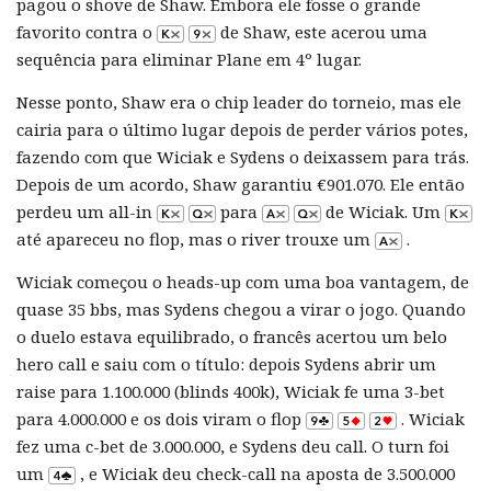
pagou o shove de Shaw. Embora ele fosse o grande
favorito contra o
de Shaw, este acerou uma
sequência para eliminar Plane em 4º lugar.
Nesse ponto, Shaw era o chip leader do torneio, mas ele
cairia para o último lugar depois de perder vários potes,
fazendo com que Wiciak e Sydens o deixassem para trás.
Depois de um acordo, Shaw garantiu €901.070. Ele então
perdeu um all-in
para
de Wiciak. Um
até apareceu no flop, mas o river trouxe um
.
Wiciak começou o heads-up com uma boa vantagem, de
quase 35 bbs, mas Sydens chegou a virar o jogo. Quando
o duelo estava equilibrado, o francês acertou um belo
hero call e saiu com o título: depois Sydens abrir um
raise para 1.100.000 (blinds 400k), Wiciak fe uma 3-bet
para 4.000.000 e os dois viram o flop
. Wiciak
fez uma c-bet de 3.000.000, e Sydens deu call. O turn foi
um
, e Wiciak deu check-call na aposta de 3.500.000