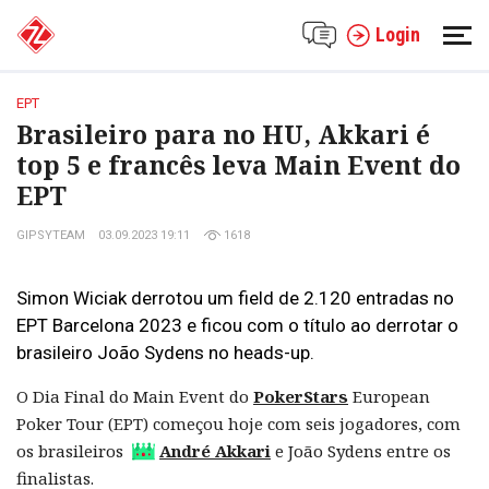
Login
EPT
Brasileiro para no HU, Akkari é
top 5 e francês leva Main Event do
EPT
GIPSYTEAM
03.09.2023 19:11
1618
Simon Wiciak derrotou um field de 2.120 entradas no
EPT Barcelona 2023 e ficou com o título ao derrotar o
brasileiro João Sydens no heads-up.
O Dia Final do Main Event do
PokerStars
European
Poker Tour (EPT) começou hoje com seis jogadores, com
os brasileiros
André Akkari
e João Sydens entre os
finalistas.