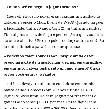
– Como você começou a jogar torneios?
– Meus objetivos no poker eram ganhar um milhão de
dólares e vencer o Main Event da WSOP. Quando larguei
a faculdade, tinha 20 anos. Com 21, já tinha um milhão.
Tirei alguns meses de folga e pensei: ‘Será que vou atrás
do outro objetivo? Fico no poker ou faço outra coisa?’ Eu
já tinha dinheiro para fazer o que quisesse.
– Podemos falar sobre isso? Porque ainda estou
preso na parte de transformar dez mil em um milhão
em um ano. Talvez tenha sido um ano e meio? Quais
jogos você estava jogando?
–
Fui bem devagar. Fui muito cuidadoso com minha
banca e tudo. Comecei com 20 anos e tinha $10.000.
Joguei $15/$30 limit Holdem. Joguei por três meses e
ganhei algo como $15.000 por mês. Então fiquei com
uma banca de uns $50.000 a $60.000. Depois fui para a