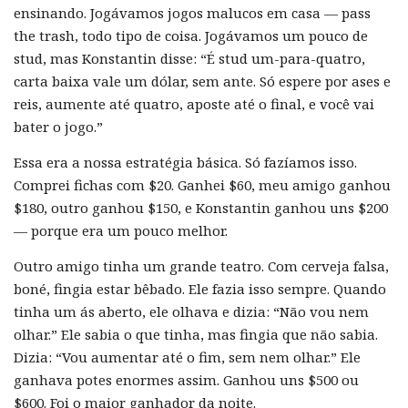
ensinando. Jogávamos jogos malucos em casa — pass
the trash, todo tipo de coisa. Jogávamos um pouco de
stud, mas Konstantin disse: “É stud um-para-quatro,
carta baixa vale um dólar, sem ante. Só espere por ases e
reis, aumente até quatro, aposte até o final, e você vai
bater o jogo.”
Essa era a nossa estratégia básica. Só fazíamos isso.
Comprei fichas com $20. Ganhei $60, meu amigo ganhou
$180, outro ganhou $150, e Konstantin ganhou uns $200
— porque era um pouco melhor.
Outro amigo tinha um grande teatro. Com cerveja falsa,
boné, fingia estar bêbado. Ele fazia isso sempre. Quando
tinha um ás aberto, ele olhava e dizia: “Não vou nem
olhar.” Ele sabia o que tinha, mas fingia que não sabia.
Dizia: “Vou aumentar até o fim, sem nem olhar.” Ele
ganhava potes enormes assim. Ganhou uns $500 ou
$600. Foi o maior ganhador da noite.