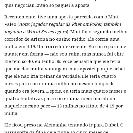
quis negociar. Então só paguei a aposta.
Recentemente, tive uma aposta parecida com o Matt
Valeo (
nota: jogador regular da PhenomPoker, também
jogando a World Series agora
). Matt foi o segundo melhor
corredor de Arizona no ensino médio. Ele corria uma
milha em 4:19. Um corredor excelente. Eu corro para me
manter em forma — não sou ruim, mas nunca fui elite.
Ele tem só 40, eu tenho 56. Você pensaria que ele teria
que me dar muita vantagem, mas apostei porque achei
que ele não iria treinar de verdade. Ele teria quatro
meses para correr uma milha no mesmo tempo de
quando era jovem. Depois, eu teria mais quatro meses e
quatro tentativas para correr uma meia maratona
naquele mesmo pace — 13 milhas no ritmo de 4:19 por
milha.
Ele ficou preso na Alemanha tentando ir para Dubai. O
passaporte da filha dele tinha só cinco meses de