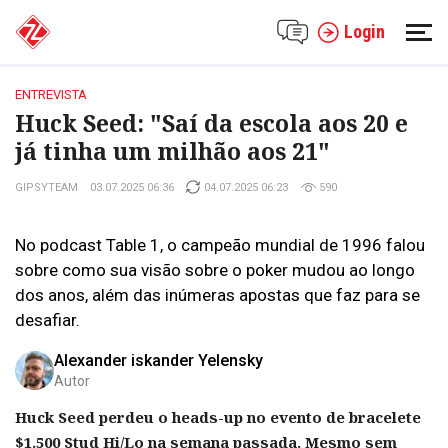
Login
ENTREVISTA
Huck Seed: "Saí da escola aos 20 e
já tinha um milhão aos 21"
GIPSYTEAM
03.07.2025 06:36
04.07.2025 06:23
590
No podcast Table 1, o campeão mundial de 1996 falou
sobre como sua visão sobre o poker mudou ao longo
dos anos, além das inúmeras apostas que faz para se
desafiar.
Alexander iskander Yelensky
Autor
Huck Seed perdeu o heads-up no evento de bracelete
$1.500 Stud Hi/Lo na semana passada. Mesmo sem