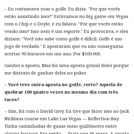
– Eu costumava zoar o golfe. Eu dizia: "Por que vocês
estão assistindo isso?" Estávamos no big game em Vegas
com o Chip e o Doyle, e eu falava: "Por que vocês estão
vendo isso? Isso nem é um esporte." Eu provocava, e eles
diziam: "Você não sabe como golfe é difícil. Golfe é um
jogo de verdade." E apostaram que eu não conseguiria
acertar 90 buracos em um ano. Por $100.000.
Ganhei a aposta. Mas foi uma aposta genial deles porque
me distraiu de ganhar deles no poker.
– Você teve outra aposta no golfe, certo? Aquela de
quebrar 100 quatro vezes no mesmo dia com três
tacos?
– Sim, foi com o David Grey. Eu tive que fazer isso no Jack
Nicklaus course em Lake Las Vegas — Reflection Bay.
Tinha caminhadas de quase meio quilômetro entre
alguns buracos. Era verão — fazia uns 46 graus. A aposta