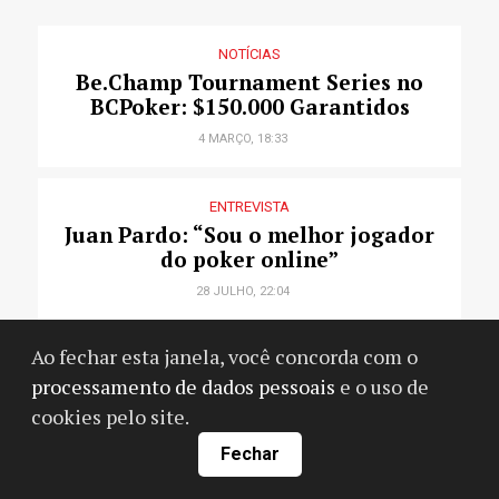
NOTÍCIAS
Be.Champ Tournament Series no
BCPoker: $150.000 Garantidos
4 MARÇO, 18:33
ENTREVISTA
Juan Pardo: “Sou o melhor jogador
do poker online”
28 JULHO, 22:04
Ao fechar esta janela, você concorda com o
HISTÓRIAS DO POKER
"Ou faço essa loucura agora ou
processamento de dados pessoais
e o uso de
nunca mais": empresário de BH
cookies pelo site.
larga rotina por 90 dias para viver
Fechar
de poker em Las Vegas
30 JULHO, 14:34