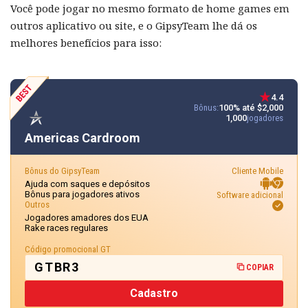
Você pode jogar no mesmo formato de home games em
outros aplicativo ou site, e o GipsyTeam lhe dá os
melhores benefícios para isso:
4.4
Bônus:
100% até $2,000
1,000
jogadores
Americas Cardroom
Bônus do GipsyTeam
Cliente Mobile
Ajuda com saques e depósitos
Bônus para jogadores ativos
Software adicional
Outros
Jogadores amadores dos EUA
Rake races regulares
Código promocional GT
GTBR3
COPIAR
Cadastro