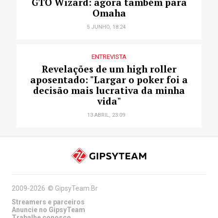
GTO Wizard: agora também para
Omaha
5 JUNHO, 18:24
ENTREVISTA
Revelações de um high roller
aposentado: "Largar o poker foi a
decisão mais lucrativa da minha
vida"
13 ABRIL, 23:09
2009-2026
©
GipsyTeam.Br
Streamers e parceiros
Anuncie no GipsyTeam
Trabalhe conosco