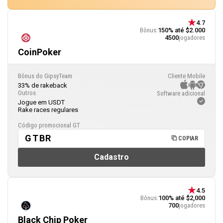
4.7
Bônus:
150% até $2.000
4500
jogadores
CoinPoker
Bônus do GipsyTeam
Cliente Mobile
33% de rakeback
Outros
Software adicional
Jogue em USDT
Rake races regulares
Código promocional GT
GTBR
COPIAR
Cadastro
4.5
Bônus:
100% até $2,000
700
jogadores
Black Chip Poker