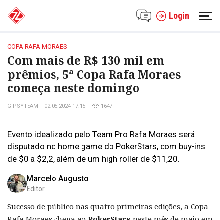
Login
COPA RAFA MORAES
Com mais de R$ 130 mil em
prêmios, 5ª Copa Rafa Moraes
começa neste domingo
GIPSYTEAM
02.05.2024 17:15
1647
Evento idealizado pelo Team Pro Rafa Moraes será
disputado no home game do PokerStars, com buy-ins
de $0 a $2,2, além de um high roller de $11,20.
Marcelo Augusto
Editor
Sucesso de público nas quatro primeiras edições, a Copa
Rafa Moraes chega ao
PokerStars
neste mês de maio em