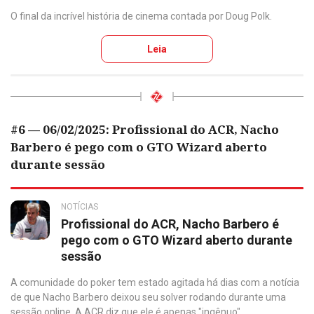
O final da incrível história de cinema contada por Doug Polk.
Leia
#6 — 06/02/2025:
Profissional do ACR, Nacho
Barbero é pego com o GTO Wizard aberto
durante sessão
NOTÍCIAS
Profissional do ACR, Nacho Barbero é
pego com o GTO Wizard aberto durante
sessão
A comunidade do poker tem estado agitada há dias com a notícia
de que Nacho Barbero deixou seu solver rodando durante uma
sessão online. A ACR diz que ele é apenas "ingênuo".