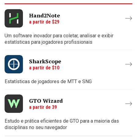
Hand2Note
a partir de $29
Um software inovador para coletar, analisar e exibir
estatísticas para jogadores profissionais
SharkScope
a partir de $10
Estatísticas de jogadores de MTT e SNG
GTO Wizard
a partir de 39
Estudo e prática eficientes de GTO para a maioria das
disciplinas no seu navegador