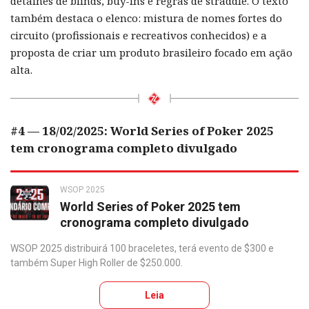
detalhes de blinds, buy-ins e regras de straddle. O texto
também destaca o elenco: mistura de nomes fortes do
circuito (profissionais e recreativos conhecidos) e a
proposta de criar um produto brasileiro focado em ação
alta.
#4 — 18/02/2025:
World Series of Poker 2025
tem cronograma completo divulgado
WSOP 2025
World Series of Poker 2025 tem
cronograma completo divulgado
WSOP 2025 distribuirá 100 braceletes, terá evento de $300 e
também Super High Roller de $250.000.
Leia