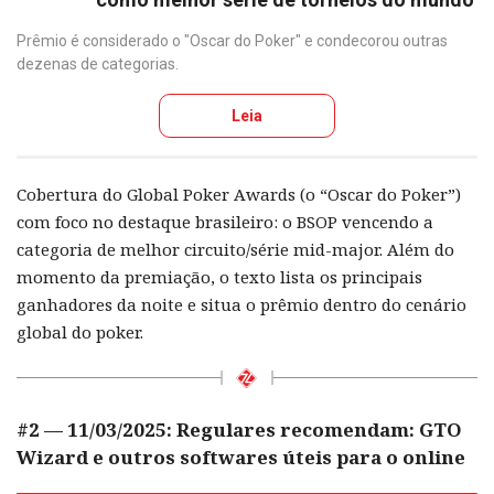
Prêmio é considerado o "Oscar do Poker" e condecorou outras
dezenas de categorias.
Leia
Cobertura do Global Poker Awards (o “Oscar do Poker”)
com foco no destaque brasileiro: o BSOP vencendo a
categoria de melhor circuito/série mid-major. Além do
momento da premiação, o texto lista os principais
ganhadores da noite e situa o prêmio dentro do cenário
global do poker.
#2 — 11/03/2025:
Regulares recomendam: GTO
Wizard e outros softwares úteis para o online