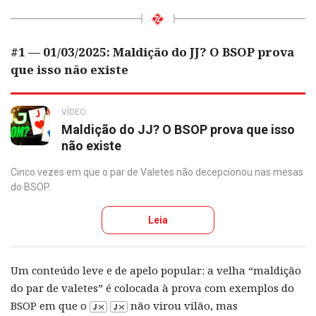
#1 — 01/03/2025:
Maldição do JJ? O BSOP prova
que isso não existe
VÍDEO
Maldição do JJ? O BSOP prova que isso
não existe
Cinco vezes em que o par de Valetes não decepcionou nas mesas
do BSOP.
Leia
Um conteúdo leve e de apelo popular: a velha “maldição
do par de valetes” é colocada à prova com exemplos do
BSOP em que o
não virou vilão, mas