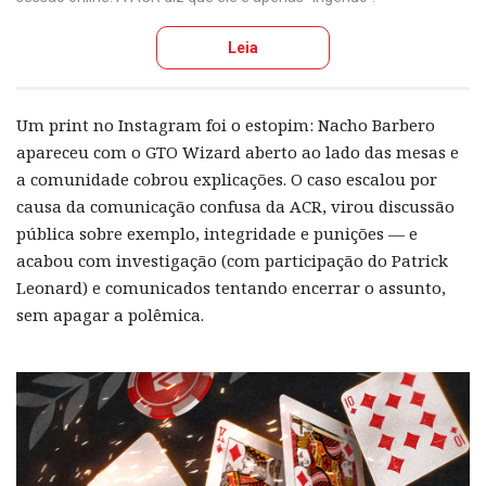
Leia
Um print no Instagram foi o estopim: Nacho Barbero
apareceu com o GTO Wizard aberto ao lado das mesas e
a comunidade cobrou explicações. O caso escalou por
causa da comunicação confusa da ACR, virou discussão
pública sobre exemplo, integridade e punições — e
acabou com investigação (com participação do Patrick
Leonard) e comunicados tentando encerrar o assunto,
sem apagar a polêmica.