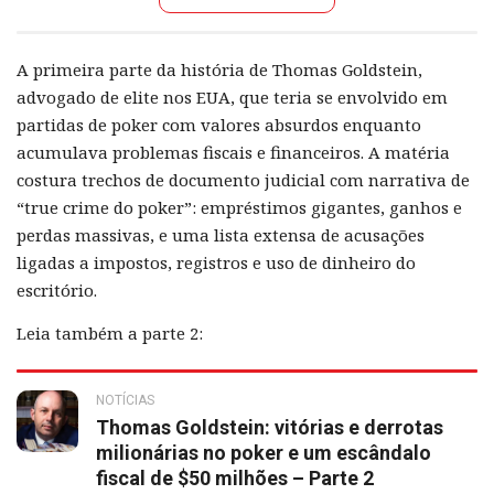
A primeira parte da história de Thomas Goldstein,
advogado de elite nos EUA, que teria se envolvido em
partidas de poker com valores absurdos enquanto
acumulava problemas fiscais e financeiros. A matéria
costura trechos de documento judicial com narrativa de
“true crime do poker”: empréstimos gigantes, ganhos e
perdas massivas, e uma lista extensa de acusações
ligadas a impostos, registros e uso de dinheiro do
escritório.
Leia também a parte 2:
NOTÍCIAS
Thomas Goldstein: vitórias e derrotas
milionárias no poker e um escândalo
fiscal de $50 milhões – Parte 2