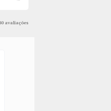
80 avaliações