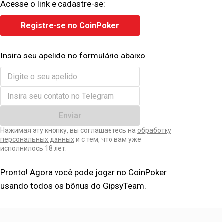
Acesse o link e cadastre-se:
Registre-se no CoinPoker
Insira seu apelido no formulário abaixo
Нажимая эту кнопку, вы соглашаетесь на
обработку
персональных данных
и с тем, что вам уже
исполнилось 18 лет.
Pronto! Agora você pode jogar no CoinPoker
usando todos os bônus do GipsyTeam.