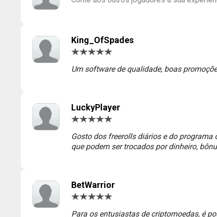
King_OfSpades
Um software de qualidade, boas promoções, 
LuckyPlayer
Gosto dos freerolls diários e do programa
que podem ser trocados por dinheiro, bônu
BetWarrior
Para os entusiastas de criptomoedas, é po