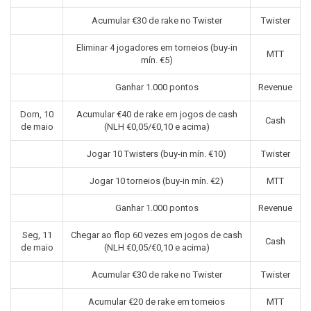
Acumular €30 de rake no Twister
Twister
Eliminar 4 jogadores em torneios (buy-in
MTT
mín. €5)
Ganhar 1.000 pontos
Revenue
Dom, 10
Acumular €40 de rake em jogos de cash
Cash
de maio
(NLH €0,05/€0,10 e acima)
Jogar 10 Twisters (buy-in mín. €10)
Twister
Jogar 10 torneios (buy-in mín. €2)
MTT
Ganhar 1.000 pontos
Revenue
Seg, 11
Chegar ao flop 60 vezes em jogos de cash
Cash
de maio
(NLH €0,05/€0,10 e acima)
Acumular €30 de rake no Twister
Twister
Acumular €20 de rake em torneios
MTT