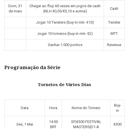
Dom, 31
Chegar ao flop 60 vezes em jogos de cash
Cash
de maio
(NLH €0,05/€0,10 e acima)
Jogar 10 Twisters (buy-in mín. €10)
Twister
Jogar 10 torneios (buy-in mín. €2)
MTT
Ganhar 1.000 pontos
Revenue
Programação da Série
Torneios de Vários Dias
Buy-
Data
Hora
Nome do Torneio
in
14:00
SF|€300 FESTIVAL
Sex, 1 Mai
€300
BRT
MASTERS|D1-A