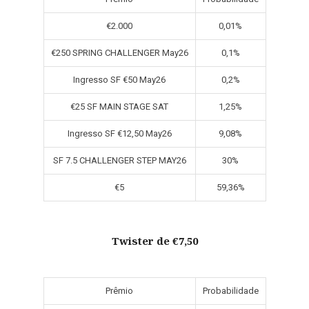
€2.000
0,01%
€250 SPRING CHALLENGER May26
0,1%
Ingresso SF €50 May26
0,2%
€25 SF MAIN STAGE SAT
1,25%
Ingresso SF €12,50 May26
9,08%
SF 7.5 CHALLENGER STEP MAY26
30%
€5
59,36%
Twister de €7,50
Prêmio
Probabilidade