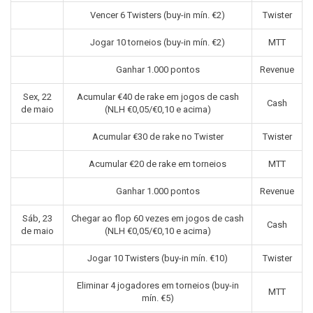
Vencer 6 Twisters (buy-in mín. €2)
Twister
Jogar 10 torneios (buy-in mín. €2)
MTT
Ganhar 1.000 pontos
Revenue
Sex, 22
Acumular €40 de rake em jogos de cash
Cash
de maio
(NLH €0,05/€0,10 e acima)
Acumular €30 de rake no Twister
Twister
Acumular €20 de rake em torneios
MTT
Ganhar 1.000 pontos
Revenue
Sáb, 23
Chegar ao flop 60 vezes em jogos de cash
Cash
de maio
(NLH €0,05/€0,10 e acima)
Jogar 10 Twisters (buy-in mín. €10)
Twister
Eliminar 4 jogadores em torneios (buy-in
MTT
mín. €5)