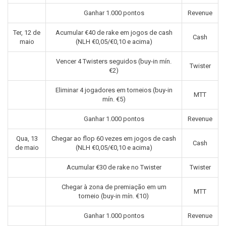
Ganhar 1.000 pontos
Revenue
Ter, 12 de
Acumular €40 de rake em jogos de cash
Cash
maio
(NLH €0,05/€0,10 e acima)
Vencer 4 Twisters seguidos (buy-in mín.
Twister
€2)
Eliminar 4 jogadores em torneios (buy-in
MTT
mín. €5)
Ganhar 1.000 pontos
Revenue
Qua, 13
Chegar ao flop 60 vezes em jogos de cash
Cash
de maio
(NLH €0,05/€0,10 e acima)
Acumular €30 de rake no Twister
Twister
Chegar à zona de premiação em um
MTT
torneio (buy-in mín. €10)
Ganhar 1.000 pontos
Revenue