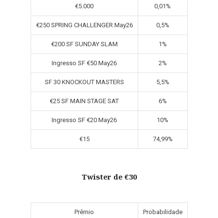
€5.000
0,01%
€250 SPRING CHALLENGER May26
0,5%
€200 SF SUNDAY SLAM
1%
Ingresso SF €50 May26
2%
SF 30 KNOCKOUT MASTERS
5,5%
€25 SF MAIN STAGE SAT
6%
Ingresso SF €20 May26
10%
€15
74,99%
Twister de €30
Prêmio
Probabilidade