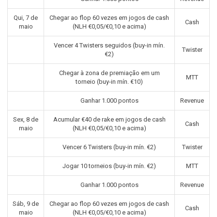
Qui, 7 de
Chegar ao flop 60 vezes em jogos de cash
Cash
maio
(NLH €0,05/€0,10 e acima)
Vencer 4 Twisters seguidos (buy-in mín.
Twister
€2)
Chegar à zona de premiação em um
MTT
torneio (buy-in mín. €10)
Ganhar 1.000 pontos
Revenue
Sex, 8 de
Acumular €40 de rake em jogos de cash
Cash
maio
(NLH €0,05/€0,10 e acima)
Vencer 6 Twisters (buy-in mín. €2)
Twister
Jogar 10 torneios (buy-in mín. €2)
MTT
Ganhar 1.000 pontos
Revenue
Sáb, 9 de
Chegar ao flop 60 vezes em jogos de cash
Cash
maio
(NLH €0,05/€0,10 e acima)