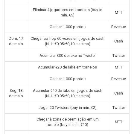
Eliminar 4 jogadores em torneios (buy-in
MTT
mín. €5)
Ganhar 1.000 pontos
Revenue
Dom, 17
Chegar ao flop 60 vezes em jogos de cash
Cash
de maio
(NLH €0,05/€0,10 e acima)
Acumular €30 de rake no Twister
Twister
Acumular €20 de rake em torneios
MTT
Ganhar 1.000 pontos
Revenue
Seg, 18
Acumular €40 de rake em jogos de cash
Cash
de maio
(NLH €0,05/€0,10 e acima)
Jogar 20 Twisters (buy-in mín. €2)
Twister
Chegar à zona de premiação em um
MTT
torneio (buy-in mín. €10)