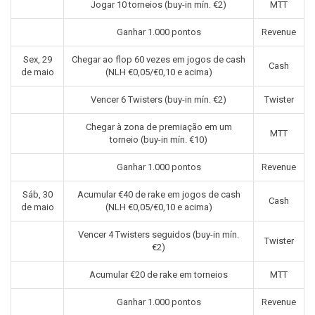
Jogar 10 torneios (buy-in mín. €2)
MTT
Ganhar 1.000 pontos
Revenue
Sex, 29
Chegar ao flop 60 vezes em jogos de cash
Cash
de maio
(NLH €0,05/€0,10 e acima)
Vencer 6 Twisters (buy-in mín. €2)
Twister
Chegar à zona de premiação em um
MTT
torneio (buy-in mín. €10)
Ganhar 1.000 pontos
Revenue
Sáb, 30
Acumular €40 de rake em jogos de cash
Cash
de maio
(NLH €0,05/€0,10 e acima)
Vencer 4 Twisters seguidos (buy-in mín.
Twister
€2)
Acumular €20 de rake em torneios
MTT
Ganhar 1.000 pontos
Revenue