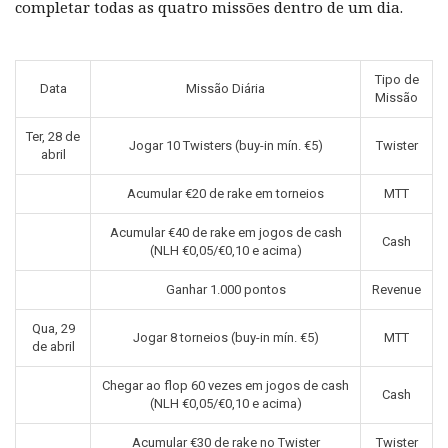
completar todas as quatro missões dentro de um dia.
Tipo de
Data
Missão Diária
Missão
Ter, 28 de
Jogar 10 Twisters (buy-in mín. €5)
Twister
abril
Acumular €20 de rake em torneios
MTT
Acumular €40 de rake em jogos de cash
Cash
(NLH €0,05/€0,10 e acima)
Ganhar 1.000 pontos
Revenue
Qua, 29
Jogar 8 torneios (buy-in mín. €5)
MTT
de abril
Chegar ao flop 60 vezes em jogos de cash
Cash
(NLH €0,05/€0,10 e acima)
Acumular €30 de rake no Twister
Twister