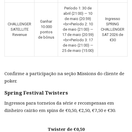
Período 1: 30 de
abril (21:00) — 10
de maio (20:59)
Ingresso
Ganhar
CHALLENGER
<br>Período 2: 10
SPRING
10.000
SATELLITE
de maio (21:00) —
CHALLENGER
pontos
Revenue
17 de maio (20:59)
SAT 2026 de
de bônus
<br>Período 3: 17
€30
de maio (21:00) —
25 de maio (15:00)
Confirme a participação na seção Missions do cliente de
poker.
Spring Festival Twisters
Ingressos para torneios da série e recompensas em
dinheiro cairão em spins de €0,50, €2,50, €7,50 e €30.
Twister de €0,50