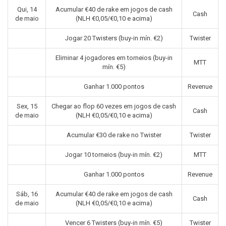
Qui, 14
Acumular €40 de rake em jogos de cash
Cash
de maio
(NLH €0,05/€0,10 e acima)
Jogar 20 Twisters (buy-in mín. €2)
Twister
Eliminar 4 jogadores em torneios (buy-in
MTT
mín. €5)
Ganhar 1.000 pontos
Revenue
Sex, 15
Chegar ao flop 60 vezes em jogos de cash
Cash
de maio
(NLH €0,05/€0,10 e acima)
Acumular €30 de rake no Twister
Twister
Jogar 10 torneios (buy-in mín. €2)
MTT
Ganhar 1.000 pontos
Revenue
Sáb, 16
Acumular €40 de rake em jogos de cash
Cash
de maio
(NLH €0,05/€0,10 e acima)
Vencer 6 Twisters (buy-in mín. €5)
Twister