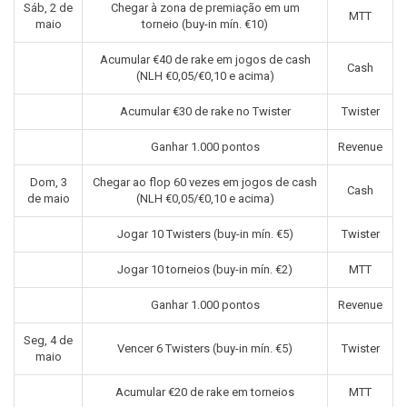
Sáb, 2 de
Chegar à zona de premiação em um
MTT
maio
torneio (buy-in mín. €10)
Acumular €40 de rake em jogos de cash
Cash
(NLH €0,05/€0,10 e acima)
Acumular €30 de rake no Twister
Twister
Ganhar 1.000 pontos
Revenue
Dom, 3
Chegar ao flop 60 vezes em jogos de cash
Cash
de maio
(NLH €0,05/€0,10 e acima)
Jogar 10 Twisters (buy-in mín. €5)
Twister
Jogar 10 torneios (buy-in mín. €2)
MTT
Ganhar 1.000 pontos
Revenue
Seg, 4 de
Vencer 6 Twisters (buy-in mín. €5)
Twister
maio
Acumular €20 de rake em torneios
MTT