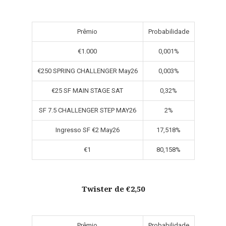
Prêmio
Probabilidade
€1.000
0,001%
€250 SPRING CHALLENGER May26
0,003%
€25 SF MAIN STAGE SAT
0,32%
SF 7.5 CHALLENGER STEP MAY26
2%
Ingresso SF €2 May26
17,518%
€1
80,158%
Twister de €2,50
Prêmio
Probabilidade