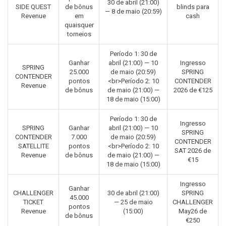
30 de abril (21:00)
SIDE QUEST
de bônus
blinds para
— 8 de maio (20:59)
Revenue
em
cash
quaisquer
torneios
Período 1: 30 de
Ganhar
abril (21:00) — 10
Ingresso
SPRING
25.000
de maio (20:59)
SPRING
CONTENDER
pontos
<br>Período 2: 10
CONTENDER
Revenue
de bônus
de maio (21:00) —
2026 de €125
18 de maio (15:00)
Período 1: 30 de
Ingresso
SPRING
Ganhar
abril (21:00) — 10
SPRING
CONTENDER
7.000
de maio (20:59)
CONTENDER
SATELLITE
pontos
<br>Período 2: 10
SAT 2026 de
Revenue
de bônus
de maio (21:00) —
€15
18 de maio (15:00)
Ingresso
Ganhar
CHALLENGER
30 de abril (21:00)
SPRING
45.000
TICKET
— 25 de maio
CHALLENGER
pontos
Revenue
(15:00)
May26 de
de bônus
€250