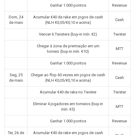
Ganhar 1.000 pontos
Revenue
Dom, 24
Acumular €40 de rake em jogos de cash
Cash
de maio
(NLH €0,05/€0,10 e acima)
Vencer 6 Twisters (buy-in mín. €2)
Twister
Chegar à zona de premiação em um
MTT
torneio (buy-in mín. €10)
Ganhar 1.000 pontos
Revenue
Seg, 25
Chegar ao flop 60 vezes em jogos de cash
Cash
de maio
(NLH €0,05/€0,10 e acima)
Acumular €40 de rake no Twister
Twister
Eliminar 4 jogadores em torneios (buy-in
MTT
mín. €5)
Ganhar 1.000 pontos
Revenue
Ter, 26 de
Acumular €40 de rake em jogos de cash