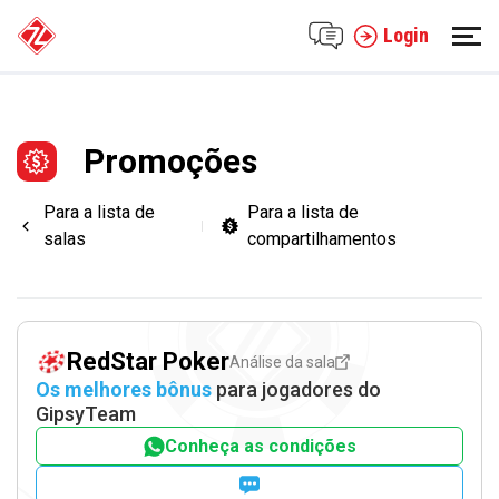
Login
Promoções
Para a lista de
Para a lista de
salas
compartilhamentos
RedStar Poker
Análise da sala
Os melhores bônus
para jogadores do
GipsyTeam
Conheça as condições