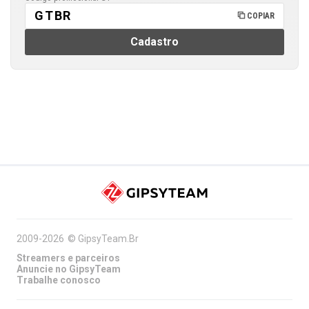
GTBR
COPIAR
Cadastro
2009-2026
©
GipsyTeam.Br
Streamers e parceiros
Anuncie no GipsyTeam
Trabalhe conosco