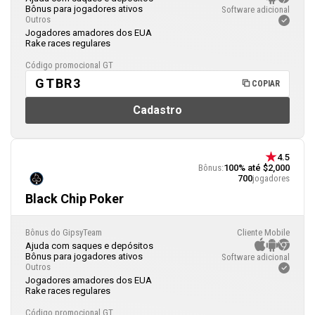
Bônus para jogadores ativos
Software adicional
Outros
Jogadores amadores dos EUA
Rake races regulares
Código promocional GT
GTBR3
COPIAR
Cadastro
4.5
Bônus:
100% até $2,000
700
jogadores
Black Chip Poker
Bônus do GipsyTeam
Cliente Mobile
Ajuda com saques e depósitos
Bônus para jogadores ativos
Software adicional
Outros
Jogadores amadores dos EUA
Rake races regulares
Código promocional GT