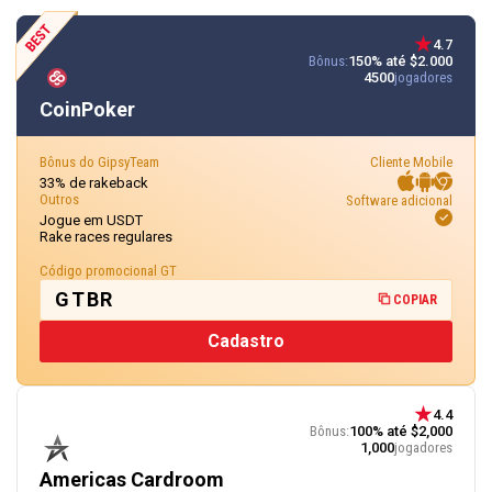
4.7
Bônus:
150% até $2.000
4500
jogadores
CoinPoker
Bônus do GipsyTeam
Cliente Mobile
33% de rakeback
Outros
Software adicional
Jogue em USDT
Rake races regulares
Código promocional GT
GTBR
COPIAR
Cadastro
4.4
Bônus:
100% até $2,000
1,000
jogadores
Americas Cardroom