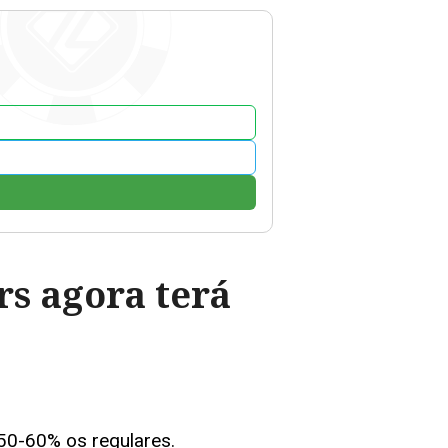
s agora terá
 50-60% os regulares.