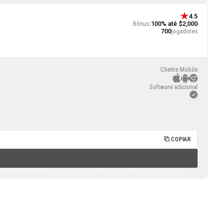
4.5
Bônus:
100% até $2,000
700
jogadores
Cliente Mobile
Software adicional
COPIAR