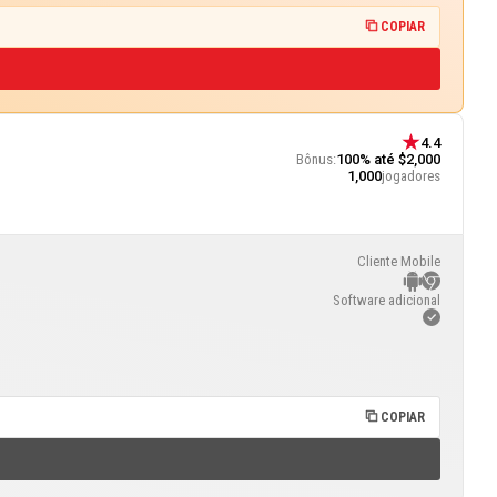
COPIAR
4.4
Bônus:
100% até $2,000
1,000
jogadores
Cliente Mobile
Software adicional
COPIAR