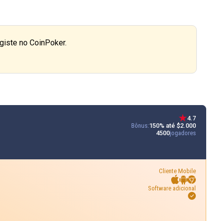
giste no CoinPoker.
4.7
Bônus:
150% até $2.000
4500
jogadores
Cliente Mobile
Software adicional