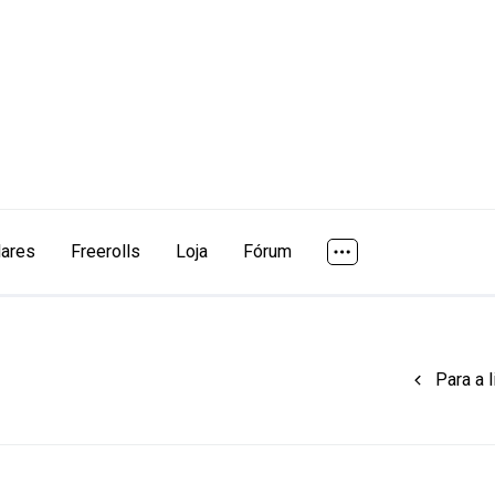
lares
Freerolls
Loja
Fórum
Para a 