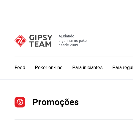
Ajudando
a ganhar no poker
desde 2009
Feed
Poker on-line
Para iniciantes
Para regu
Promoções