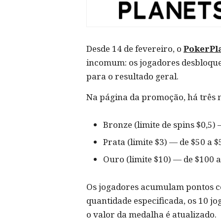
Desde 14 de fevereiro, o
PokerPl
incomum: os jogadores desbloque
para o resultado geral.
Na página da promoção, há três m
Bronze (limite de spins $0,5)
Prata (limite $3) — de $50 a 
Ouro (limite $10) — de $100 a
Os jogadores acumulam pontos col
quantidade especificada, os 10 j
o valor da medalha é atualizado.