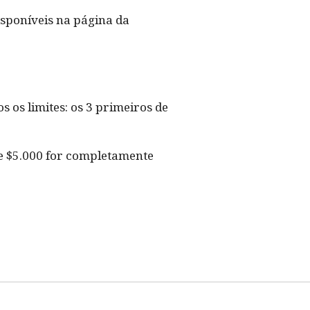
isponíveis na página da
os limites: os 3 primeiros de
 $5.000 for completamente