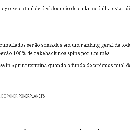
ogresso atual de desbloqueio de cada medalha estão d
acumulados serão somados em um ranking geral de todos 
eberão 100% de rakeback nos spins por um mês.
n Sprint termina quando o fundo de prêmios total de
A DE POKER
POKERPLANETS