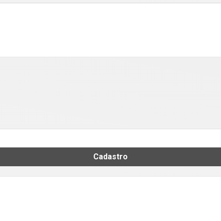
Cadastro