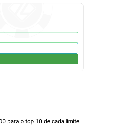
 para o top 10 de cada limite.