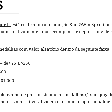
anets
está realizando a promoção Spin&Win Sprint no
iam coletivamente uma recompensa e depois a dividem
edalhas com valor aleatório dentro da seguinte faixa:
 — de $25 a $250
$500
 $1.000
etivamente para desbloquear medalhas (1 spin jogado =
ogadores mais ativos dividem o prêmio proporcionalment