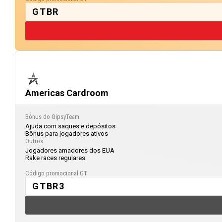
GTBR
Americas Cardroom
Bônus do GipsyTeam
Ajuda com saques e depósitos
Bônus para jogadores ativos
Outros
Jogadores amadores dos EUA
Rake races regulares
Código promocional GT
GTBR3