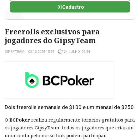
Cadastro
Freerolls exclusivos para
jogadores do GipsyTeam
GIPSYTEAM
02.12.2025 15:37
24 JULHO, 09:54
Dois freerolls semanais de $100 e um mensal de $250.
O
BCPoker
realiza regularmente torneios gratuitos para
os jogadores GipsyTeam: todos os jogadores que criaram
uma conta pelo nosso link podem participar.