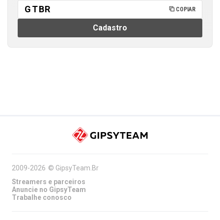
GTBR
COPIAR
Cadastro
2009-2026
©
GipsyTeam.Br
Streamers e parceiros
Anuncie no GipsyTeam
Trabalhe conosco