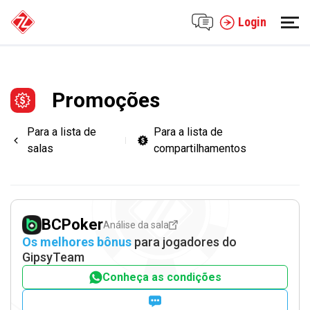
Login
Promoções
Para a lista de
Para a lista de
salas
compartilhamentos
BCPoker
Análise da sala
Os melhores bônus
para jogadores do
GipsyTeam
Conheça as condições