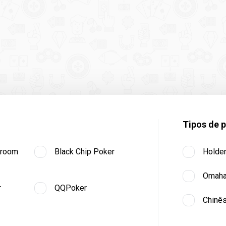
Tipos de 
droom
Black Chip Poker
Holde
Omah
r
QQPoker
Chinê