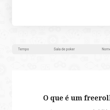
Tempo
Sala de poker
Nom
O que é um freerol