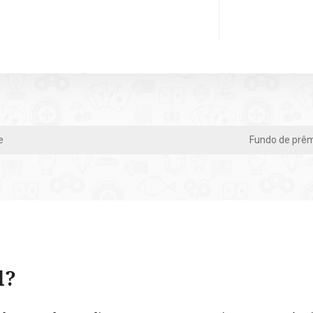
e
Fundo de prê
l?