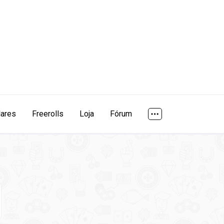
lares
Freerolls
Loja
Fórum