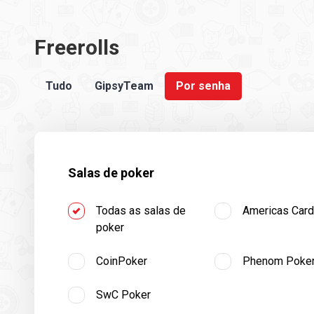
Freerolls
Tudo
GipsyTeam
Por senha
Salas de poker
Todas as salas de
Americas Car
poker
CoinPoker
Phenom Poke
SwC Poker