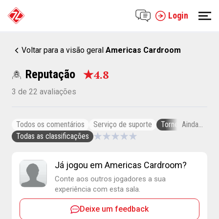
Login
Voltar para a visão geral
Americas Cardroom
4.8
Reputação
3 de 22 avaliações
Todos os comentários
Serviço de suporte
Torneios
Ainda...
Cash
Todas as classificações
Já jogou em Americas Cardroom?
Conte aos outros jogadores a sua
experiência com esta sala.
Deixe um feedback