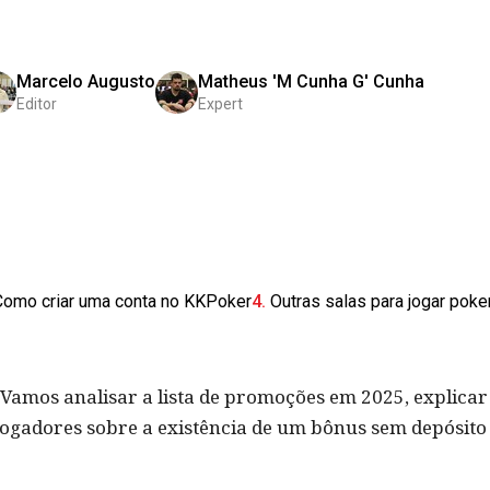
Marcelo Augusto
Matheus 'M Cunha G' Cunha
Editor
Expert
Como criar uma conta no KKPoker
Outras salas para jogar poke
. Vamos analisar a lista de promoções em 2025, explicar
ogadores sobre a existência de um bônus sem depósito 