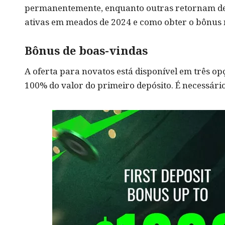
permanentemente, enquanto outras retornam dep
ativas em meados de 2024 e como obter o bônus 
Bônus de boas-vindas
A oferta para novatos está disponível em três op
100% do valor do primeiro depósito. É necessário 