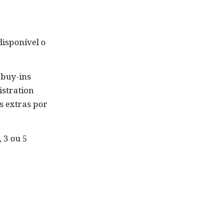
disponível o
 buy-ins
istration
 extras por
 3 ou 5