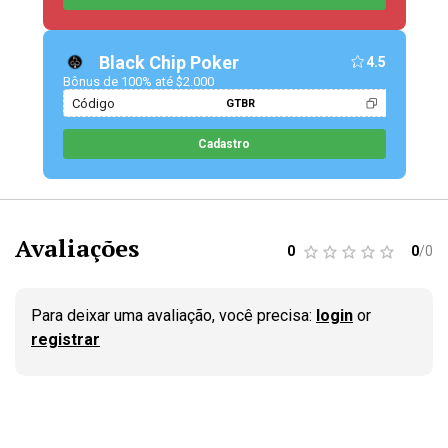
Black Chip Poker
4.5
Bônus de 100% até $2.000
Código
GTBR
Cadastro
Avaliações
0
0
/
0
Para deixar uma avaliação, você precisa:
login
or
registrar