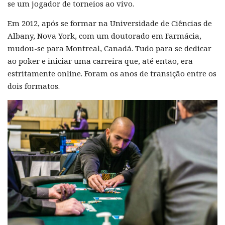
se um jogador de torneios ao vivo.
Em 2012, após se formar na Universidade de Ciências de
Albany, Nova York, com um doutorado em Farmácia,
mudou-se para Montreal, Canadá. Tudo para se dedicar
ao poker e iniciar uma carreira que, até então, era
estritamente online. Foram os anos de transição entre os
dois formatos.