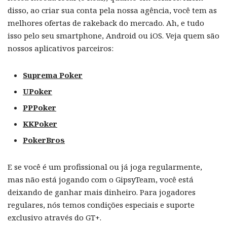
disso, ao criar sua conta pela nossa agência, você tem as
melhores ofertas de rakeback do mercado. Ah, e tudo
isso pelo seu smartphone, Android ou iOS. Veja quem são
nossos aplicativos parceiros:
Suprema Poker
UPoker
PPPoker
KKPoker
PokerBros
E se você é um profissional ou já joga regularmente,
mas não está jogando com o GipsyTeam, você está
deixando de ganhar mais dinheiro. Para jogadores
regulares, nós temos condições especiais e suporte
exclusivo através do GT+.