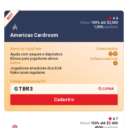
4.4
Bônus:
100% até $2,000
1,000
jogadores
Americas Cardroom
Bônus do GipsyTeam
Cliente Mobile
Ajuda com saques e depósitos
Bônus para jogadores ativos
Software adicional
Outros
Jogadores amadores dos EUA
Rake races regulares
Código promocional GT
GTBR3
COPIAR
Cadastro
4.7
Bônus:
150% até $2.000
4500
jogadores