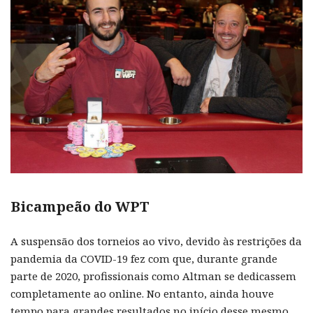
Bicampeão do WPT
A suspensão dos torneios ao vivo, devido às restrições da
pandemia da COVID-19 fez com que, durante grande
parte de 2020, profissionais como Altman se dedicassem
completamente ao online. No entanto, ainda houve
tempo para grandes resultados no início desse mesmo