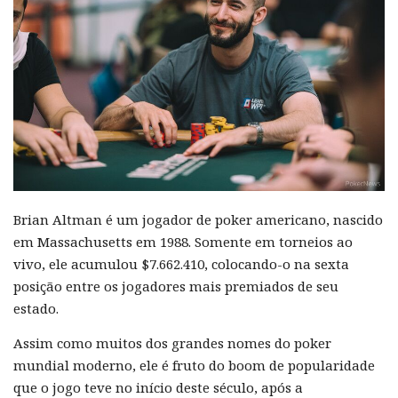
Brian Altman é um jogador de poker americano, nascido
em Massachusetts em 1988. Somente em torneios ao
vivo, ele acumulou $7.662.410, colocando-o na sexta
posição entre os jogadores mais premiados de seu
estado.
Assim como muitos dos grandes nomes do poker
mundial moderno, ele é fruto do boom de popularidade
que o jogo teve no início deste século, após a