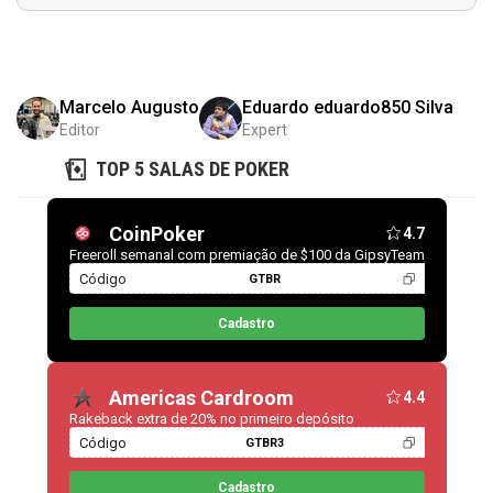
Marcelo Augusto
Eduardo eduardo850 Silva
Editor
Expert
TOP 5 SALAS DE POKER
CoinPoker
4.7
Freeroll semanal com premiação de $100 da GipsyTeam
Código
GTBR
Cadastro
Americas Cardroom
4.4
Rakeback extra de 20% no primeiro depósito
Código
GTBR3
Cadastro