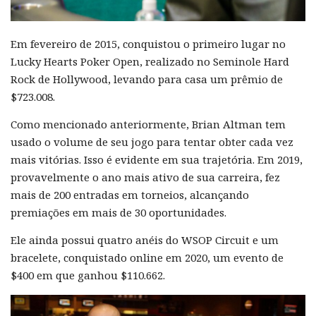
Em fevereiro de 2015, conquistou o primeiro lugar no
Lucky Hearts Poker Open, realizado no Seminole Hard
Rock de Hollywood, levando para casa um prêmio de
$723.008.
Como mencionado anteriormente, Brian Altman tem
usado o volume de seu jogo para tentar obter cada vez
mais vitórias. Isso é evidente em sua trajetória. Em 2019,
provavelmente o ano mais ativo de sua carreira, fez
mais de 200 entradas em torneios, alcançando
premiações em mais de 30 oportunidades.
Ele ainda possui quatro anéis do WSOP Circuit e um
bracelete, conquistado online em 2020, um evento de
$400 em que ganhou $110.662.