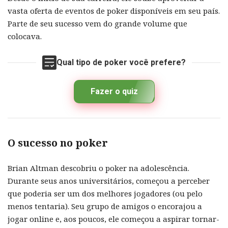
vasta oferta de eventos de poker disponíveis em seu país.
Parte de seu sucesso vem do grande volume que
colocava.
Qual tipo de poker você prefere?
Fazer o quiz
O sucesso no poker
Brian Altman descobriu o poker na adolescência.
Durante seus anos universitários, começou a perceber
que poderia ser um dos melhores jogadores (ou pelo
menos tentaria). Seu grupo de amigos o encorajou a
jogar online e, aos poucos, ele começou a aspirar tornar-