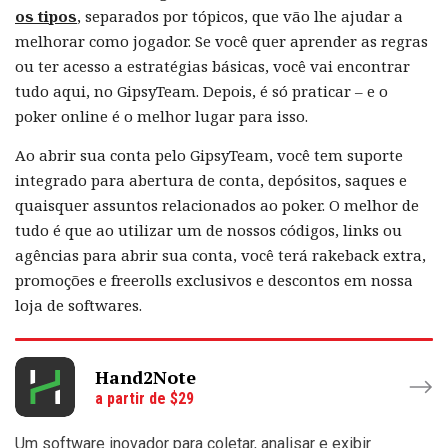
os tipos
, separados por tópicos, que vão lhe ajudar a
melhorar como jogador. Se você quer aprender as regras
ou ter acesso a estratégias básicas, você vai encontrar
tudo aqui, no GipsyTeam. Depois, é só praticar – e o
poker online é o melhor lugar para isso.
Ao abrir sua conta pelo GipsyTeam, você tem suporte
integrado para abertura de conta, depósitos, saques e
quaisquer assuntos relacionados ao poker. O melhor de
tudo é que ao utilizar um de nossos códigos, links ou
agências para abrir sua conta, você terá rakeback extra,
promoções e freerolls exclusivos e descontos em nossa
loja de softwares.
Hand2Note
a partir de $29
Um software inovador para coletar, analisar e exibir