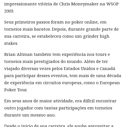
impressionante vitória de Chris Moneymaker na WSOP
2003.
Seus primeiros passos foram no poker online, em
torneios mais baratos. Depois, durante grande parte de
sua carreira, se estabeleceu como um grinder high
stakes.
Brian Altman também tem experiência nos tours e
torneios mais prestigiados do mundo. Além de ter
viajado diversas vezes pelos Estados Unidos e Canadá
para participar desses eventos, tem mais de uma década
de experiência em circuitos europeus, como o European
Poker Tour.
Em seus anos de maior atividade, era difícil encontrar
outro jogador com tantas participações em torneios
durante um mesmo ano.
Desde o início de sua carreira, ele soube aproveitar a