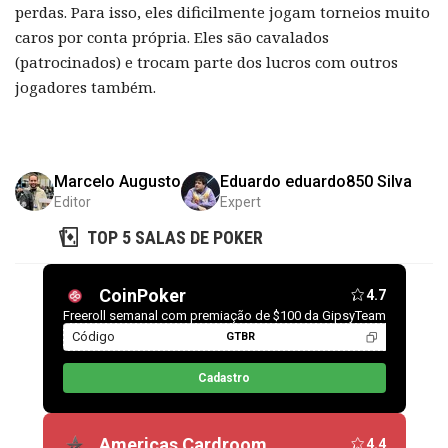
perdas. Para isso, eles dificilmente jogam torneios muito
caros por conta própria. Eles são cavalados
(patrocinados) e trocam parte dos lucros com outros
jogadores também.
Marcelo Augusto
Eduardo eduardo850 Silva
Editor
Expert
TOP 5 SALAS DE POKER
CoinPoker
4.7
Freeroll semanal com premiação de $100 da GipsyTeam
Código
GTBR
Cadastro
Americas Cardroom
4.4