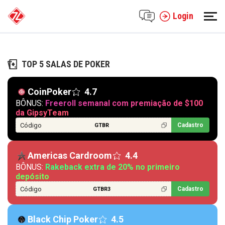
Login
TOP 5 SALAS DE POKER
CoinPoker
4.7
BÔNUS:
Freeroll semanal com premiação de $100
da GipsyTeam
Código
Cadastro
GTBR
Americas Cardroom
4.4
BÔNUS:
Rakeback extra de 20% no primeiro
depósito
Código
Cadastro
GTBR3
Black Chip Poker
4.5