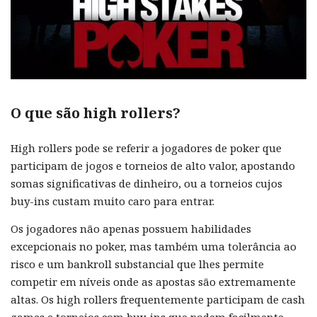
O que são high rollers?
High rollers pode se referir a jogadores de poker que
participam de jogos e torneios de alto valor, apostando
somas significativas de dinheiro, ou a torneios cujos
buy-ins custam muito caro para entrar.
Os jogadores não apenas possuem habilidades
excepcionais no poker, mas também uma tolerância ao
risco e um bankroll substancial que lhes permite
competir em níveis onde as apostas são extremamente
altas. Os high rollers frequentemente participam de cash