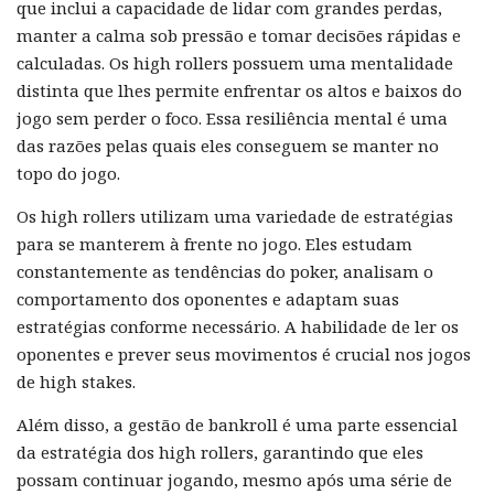
que inclui a capacidade de lidar com grandes perdas,
manter a calma sob pressão e tomar decisões rápidas e
calculadas. Os high rollers possuem uma mentalidade
distinta que lhes permite enfrentar os altos e baixos do
jogo sem perder o foco. Essa resiliência mental é uma
das razões pelas quais eles conseguem se manter no
topo do jogo.
Os high rollers utilizam uma variedade de estratégias
para se manterem à frente no jogo. Eles estudam
constantemente as tendências do poker, analisam o
comportamento dos oponentes e adaptam suas
estratégias conforme necessário. A habilidade de ler os
oponentes e prever seus movimentos é crucial nos jogos
de high stakes.
Além disso, a gestão de bankroll é uma parte essencial
da estratégia dos high rollers, garantindo que eles
possam continuar jogando, mesmo após uma série de