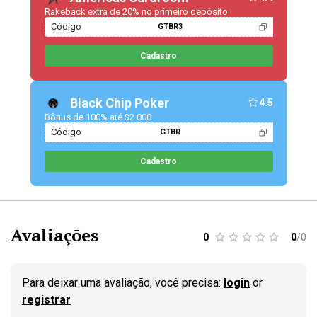
Rakeback extra de 20% no primeiro depósito
Código
GTBR3
Cadastro
Black Chip Poker
4.5
Bônus de 100% até $2.000
Código
GTBR
Cadastro
Avaliações
0
0
/
0
Para deixar uma avaliação, você precisa:
login
or
registrar