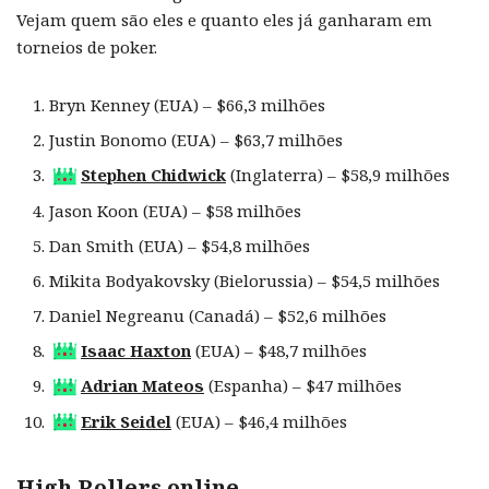
Vejam quem são eles e quanto eles já ganharam em
torneios de poker.
Bryn Kenney (EUA) – $66,3 milhões
Justin Bonomo (EUA) – $63,7 milhões
Stephen Chidwick
(Inglaterra) – $58,9 milhões
Jason Koon (EUA) – $58 milhões
Dan Smith (EUA) – $54,8 milhões
Mikita Bodyakovsky (Bielorussia) – $54,5 milhões
Daniel Negreanu (Canadá) – $52,6 milhões
Isaac Haxton
(EUA) – $48,7 milhões
Adrian Mateos
(Espanha) – $47 milhões
Erik Seidel
(EUA) – $46,4 milhões
High Rollers online