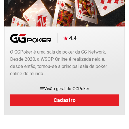
4.4
O GGPoker é uma sala de poker da GG Network.
Desde 2020, a WSOP Online é realizada nela e,
desde então, tornou-se a principal sala de poker
online do mundo.
Visão geral do GGPoker
Cadastro