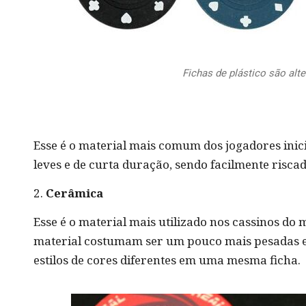
Fichas de plástico são alt
Esse é o material mais comum dos jogadores inici
leves e de curta duração, sendo facilmente risc
2.
Cerâmica
Esse é o material mais utilizado nos cassinos do 
material costumam ser um pouco mais pesadas e
estilos de cores diferentes em uma mesma ficha.