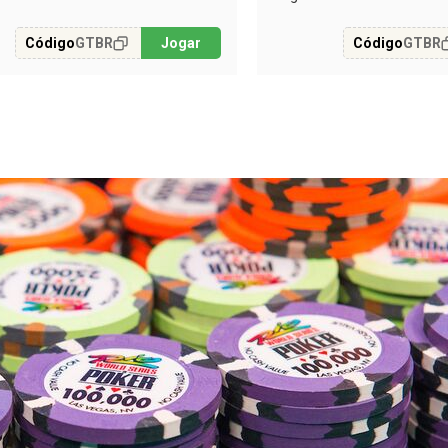
Código
GTBR
Jogar
Código
GTBR