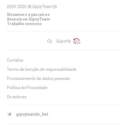
2009-2026
©
GipsyTeam.Br
Streamers e parceiros
Anuncie no GipsyTeam
Trabalhe conosco
Suporte
Contatos
Termo de Isenção de responsabilidade
Processamento de dados pessoais
Política de Privacidade
Os autores
gipsyteambr_bot