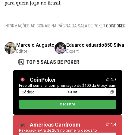
para quem joga no Brasil.
INFORMAÇÕES ADICIONAIS NA PÁGINA DA SALA DE POKER
COINPOKER
Marcelo Augusto
Eduardo eduardo850 Silva
Editor
Expert
TOP 5 SALAS DE POKER
CoinPoker
4.7
Freeroll semanal com premiação de $100 da GipsyTeam
Código
GTBR
Cadastro
Americas Cardroom
4.4
Rakeback extra de 20% no primeiro depósito