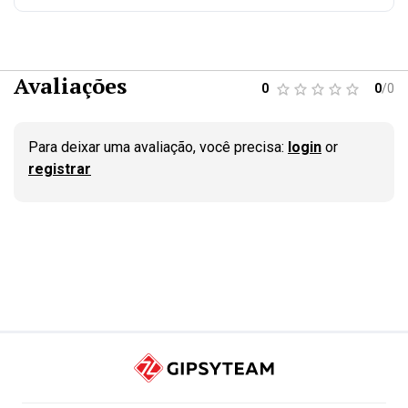
Avaliações
0
0
/
0
Para deixar uma avaliação, você precisa:
login
or
registrar