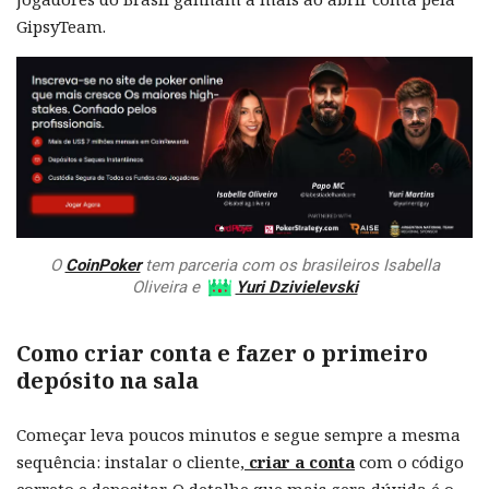
GipsyTeam.
O
CoinPoker
tem parceria com os brasileiros Isabella
Oliveira e
Yuri Dzivielevski
Como criar conta e fazer o primeiro
depósito na sala
Começar leva poucos minutos e segue sempre a mesma
sequência: instalar o cliente,
criar a conta
com o código