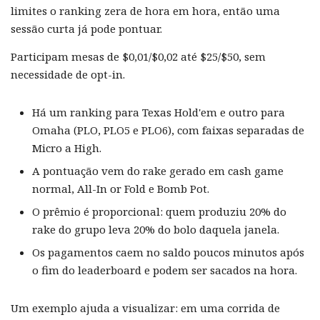
limites o ranking zera de hora em hora, então uma
sessão curta já pode pontuar.
Participam mesas de $0,01/$0,02 até $25/$50, sem
necessidade de opt-in.
Há um ranking para Texas Hold'em e outro para
Omaha (PLO, PLO5 e PLO6), com faixas separadas de
Micro a High.
A pontuação vem do rake gerado em cash game
normal, All-In or Fold e Bomb Pot.
O prêmio é proporcional: quem produziu 20% do
rake do grupo leva 20% do bolo daquela janela.
Os pagamentos caem no saldo poucos minutos após
o fim do leaderboard e podem ser sacados na hora.
Um exemplo ajuda a visualizar: em uma corrida de