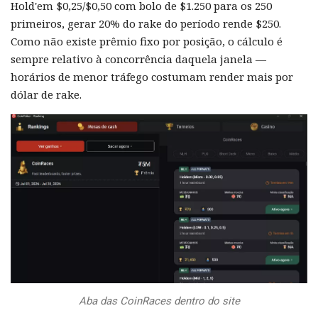
Hold'em $0,25/$0,50 com bolo de $1.250 para os 250
primeiros, gerar 20% do rake do período rende $250.
Como não existe prêmio fixo por posição, o cálculo é
sempre relativo à concorrência daquela janela —
horários de menor tráfego costumam render mais por
dólar de rake.
Aba das CoinRaces dentro do site