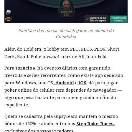
Interface das mesas de cash game no cliente do
CoinPoker
Além do Hold'em, o lobby tem PLO, PLO5, PLO6, Short
Deck, Bomb Pot e mesas 4-max de All-In or Fold.
Para
torneios
, há eventos diários com garantido,
freerolls e séries recorrentes. Como existe app dedicado
para Windows, macOS,
Android
e
iOS
, dá para jogar
poker online do celular sem depender de navegador —
algo que pesa bastante para quem grinda no fim do
expediente.
Quem se cadastra pela GipsyTeam mantém o mesmo
bônus de 150% e ainda entra nas
Step Rake-Races
,
exclusivas dos nossos jogadores: