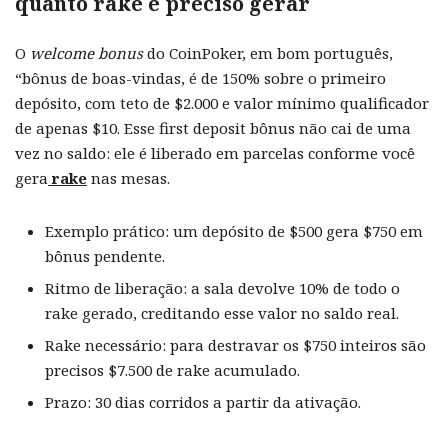
quanto rake é preciso gerar
O
welcome bonus
do CoinPoker, em bom português,
“bônus de boas-vindas, é de 150% sobre o primeiro
depósito, com teto de $2.000 e valor mínimo qualificador
de apenas $10. Esse first deposit bônus não cai de uma
vez no saldo: ele é liberado em parcelas conforme você
gera
rake
nas mesas.
Exemplo prático: um depósito de $500 gera $750 em
bônus pendente.
Ritmo de liberação: a sala devolve 10% de todo o
rake gerado, creditando esse valor no saldo real.
Rake necessário: para destravar os $750 inteiros são
precisos $7.500 de rake acumulado.
Prazo: 30 dias corridos a partir da ativação.