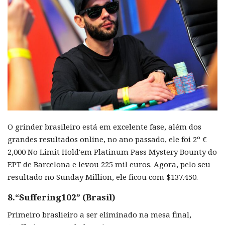
O grinder brasileiro está em excelente fase, além dos
grandes resultados online, no ano passado, ele foi 2º €
2,000 No Limit Hold'em Platinum Pass Mystery Bounty do
EPT de Barcelona e levou 225 mil euros. Agora, pelo seu
resultado no Sunday Million, ele ficou com $137.450.
8.“Suffering102” (Brasil)
Primeiro braslieiro a ser eliminado na mesa final,