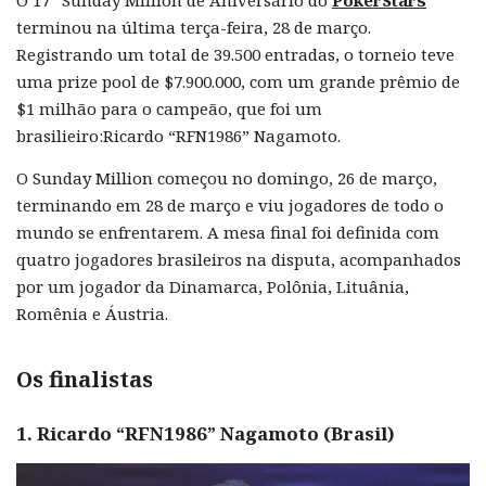
O 17º Sunday Million de Aniversário do
PokerStars
terminou na última terça-feira, 28 de março.
Registrando um total de 39.500 entradas, o torneio teve
uma prize pool de $7.900.000, com um grande prêmio de
$1 milhão para o campeão, que foi um
brasilieiro:Ricardo “RFN1986” Nagamoto.
O Sunday Million começou no domingo, 26 de março,
terminando em 28 de março e viu jogadores de todo o
mundo se enfrentarem. A mesa final foi definida com
quatro jogadores brasileiros na disputa, acompanhados
por um jogador da Dinamarca, Polônia, Lituânia,
Romênia e Áustria.
Os finalistas
1. Ricardo “RFN1986” Nagamoto (Brasil)