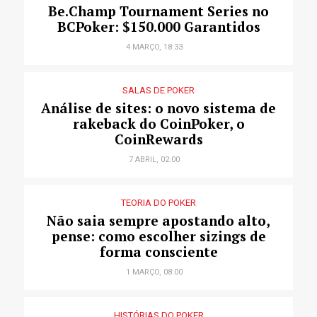
Be.Champ Tournament Series no
BCPoker: $150.000 Garantidos
4 MARÇO, 18:33
SALAS DE POKER
Análise de sites: o novo sistema de
rakeback do CoinPoker, o
CoinRewards
7 ABRIL, 02:00
TEORIA DO POKER
Não saia sempre apostando alto,
pense: como escolher sizings de
forma consciente
1 MARÇO, 08:00
HISTÓRIAS DO POKER