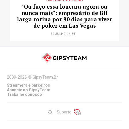
"Ou faço essa loucura agora ou
nunca mais": empresário de BH
larga rotina por 90 dias para viver
de poker em Las Vegas
30 JULHO, 14:34
2009-2026
©
GipsyTeam.Br
Streamers e parceiros
Anuncie no GipsyTeam
Trabalhe conosco
Suporte