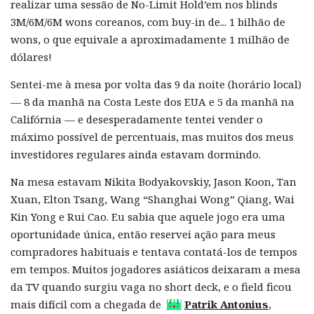
realizar uma sessão de No-Limit Hold’em nos blinds
3M/6M/6M wons coreanos, com buy-in de... 1 bilhão de
wons, o que equivale a aproximadamente 1 milhão de
dólares!
Sentei-me à mesa por volta das 9 da noite (horário local)
— 8 da manhã na Costa Leste dos EUA e 5 da manhã na
Califórnia — e desesperadamente tentei vender o
máximo possível de percentuais, mas muitos dos meus
investidores regulares ainda estavam dormindo.
Na mesa estavam Nikita Bodyakovskiy, Jason Koon, Tan
Xuan, Elton Tsang, Wang “Shanghai Wong” Qiang, Wai
Kin Yong e Rui Cao. Eu sabia que aquele jogo era uma
oportunidade única, então reservei ação para meus
compradores habituais e tentava contatá-los de tempos
em tempos. Muitos jogadores asiáticos deixaram a mesa
da TV quando surgiu vaga no short deck, e o field ficou
mais difícil com a chegada de
Patrik Antonius
,