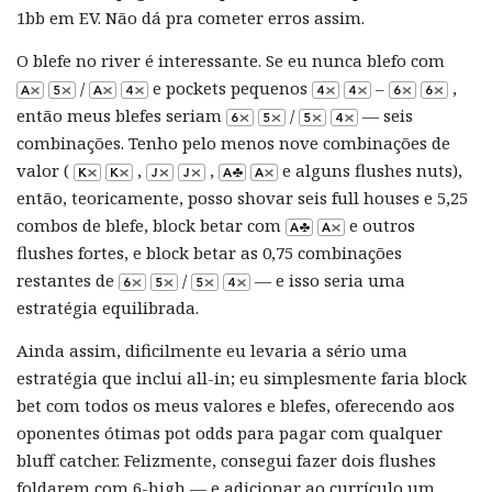
1bb em EV. Não dá pra cometer erros assim.
O blefe no river é interessante. Se eu nunca blefo com
/
e pockets pequenos
–
,
então meus blefes seriam
/
— seis
combinações. Tenho pelo menos nove combinações de
valor (
,
,
e alguns flushes nuts),
então, teoricamente, posso shovar seis full houses e 5,25
combos de blefe, block betar com
e outros
flushes fortes, e block betar as 0,75 combinações
restantes de
/
— e isso seria uma
estratégia equilibrada.
Ainda assim, dificilmente eu levaria a sério uma
estratégia que inclui all-in; eu simplesmente faria block
bet com todos os meus valores e blefes, oferecendo aos
oponentes ótimas pot odds para pagar com qualquer
bluff catcher. Felizmente, consegui fazer dois flushes
foldarem com 6-high — e adicionar ao currículo um