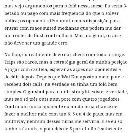
mas vejo argumentos para o fold nessa mesa. Eu seria 3-
betado ou pago com mais frequência do que o solver
indica; os oponentes têm muito mais disposição para
entrar com mãos suited medianas que podem me dar
um cooler de flush contra flush. Mas, no geral, o raise
não deve ser um grande erro.
No flop, eu realmente devo dar check com todo o range.
Trips são raros, mas a estratégia geral da minha posição
é jogar com cautela, esperar as ações dos oponentes e
decidir depois. Depois que Wai Kin apostou meio pote e
recebeu dois calls, na verdade eu tinha um fold bem
simples. O gutshot para o nuts straight existe, é verdade,
mas são só três outs num pote com quatro jogadores.
Contra um único oponente eu ainda teria chance de
fazer a melhor mão com um 6, 5 ou 4 de paus, mas em
multiway nenhum desses turns me serviria. E se eu só
tenho três outs, o pot odds de 5 para 1 não é suficiente.