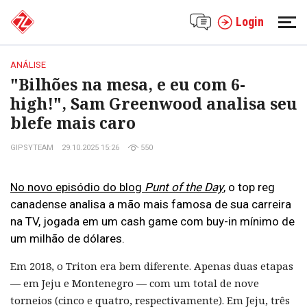
Login
ANÁLISE
"Bilhões na mesa, e eu com 6-
high!", Sam Greenwood analisa seu
blefe mais caro
GIPSYTEAM
29.10.2025 15:26
550
No novo episódio do blog
Punt of the Day
, o top reg
canadense analisa a mão mais famosa de sua carreira
na TV, jogada em um cash game com buy-in mínimo de
um milhão de dólares.
Em 2018, o Triton era bem diferente. Apenas duas etapas
— em Jeju e Montenegro — com um total de nove
torneios (cinco e quatro, respectivamente). Em Jeju, três