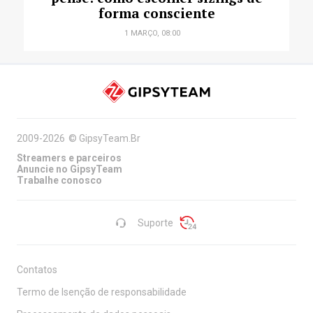
forma consciente
1 MARÇO, 08:00
2009-2026
©
GipsyTeam.Br
Streamers e parceiros
Anuncie no GipsyTeam
Trabalhe conosco
Suporte
Contatos
Termo de Isenção de responsabilidade