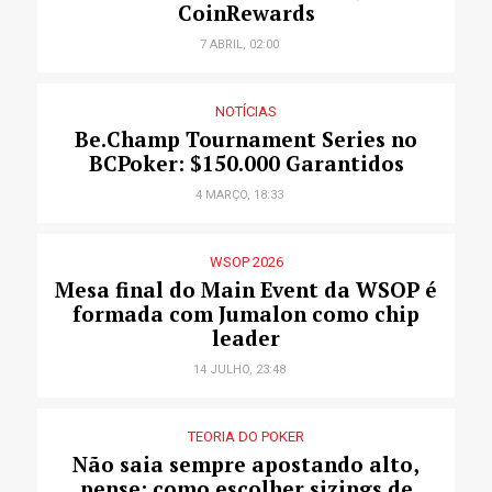
CoinRewards
7 ABRIL, 02:00
NOTÍCIAS
Be.Champ Tournament Series no
BCPoker: $150.000 Garantidos
4 MARÇO, 18:33
WSOP 2026
Mesa final do Main Event da WSOP é
formada com Jumalon como chip
leader
14 JULHO, 23:48
TEORIA DO POKER
Não saia sempre apostando alto,
pense: como escolher sizings de