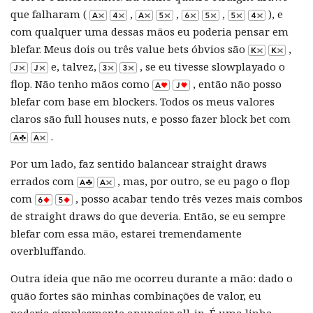
que falharam (
,
,
,
), e
com qualquer uma dessas mãos eu poderia pensar em
blefar. Meus dois ou três value bets óbvios são
,
e, talvez,
, se eu tivesse slowplayado o
flop. Não tenho mãos como
, então não posso
blefar com base em blockers. Todos os meus valores
claros são full houses nuts, e posso fazer block bet com
.
Por um lado, faz sentido balancear straight draws
errados com
, mas, por outro, se eu pago o flop
com
, posso acabar tendo três vezes mais combos
de straight draws do que deveria. Então, se eu sempre
blefar com essa mão, estarei tremendamente
overbluffando.
Outra ideia que não me ocorreu durante a mão: dado o
quão fortes são minhas combinações de valor, eu
poderia simplesmente anunciar all-in. É uma linha