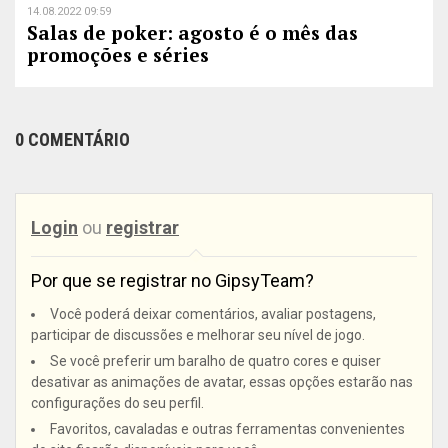
14.08.2022 09:59
Salas de poker: agosto é o mês das
promoções e séries
0 COMENTÁRIO
Login
ou
registrar
Por que se registrar no GipsyTeam?
Você poderá deixar comentários, avaliar postagens,
participar de discussões e melhorar seu nível de jogo.
Se você preferir um baralho de quatro cores e quiser
desativar as animações de avatar, essas opções estarão nas
configurações do seu perfil.
Favoritos, cavaladas e outras ferramentas convenientes