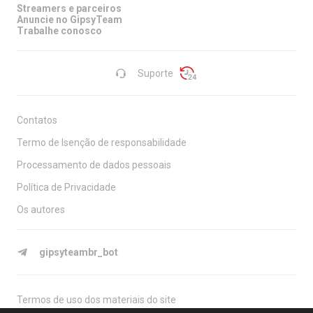
Streamers e parceiros
Anuncie no GipsyTeam
Trabalhe conosco
Suporte
Contatos
Termo de Isenção de responsabilidade
Processamento de dados pessoais
Política de Privacidade
Os autores
gipsyteambr_bot
Termos de uso dos materiais do site