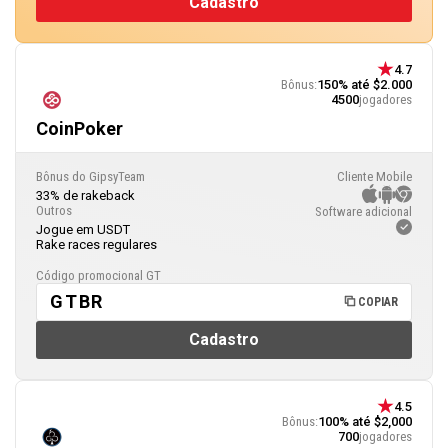
Cadastro
4.7
Bônus:
150% até $2.000
4500
jogadores
CoinPoker
Bônus do GipsyTeam
Cliente Mobile
33% de rakeback
Outros
Software adicional
Jogue em USDT
Rake races regulares
Código promocional GT
GTBR
COPIAR
Cadastro
4.5
Bônus:
100% até $2,000
700
jogadores