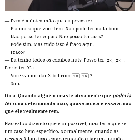
— Essa é a única mão que eu posso ter.
— É a única que você tem. Não pode ter nada bom.
— Não posso ter copas? Não posso ter ases?
— Pode sim. Mas tudo isso é fraco aqui.
— Fraco?
— Eu tenho todos os combos nuts. Posso ter
.
Posso ter 92s.
— Você vai me dar 3-bet com
?
— Sim.
Dica: Quando alguém insis
t
e ativamente que
poderia
ter
uma determinada mão, quase nunca é essa a mão
que ele realmente tem.
Não estou dizendo que é impossível, mas teria que ser
um caso bem específico. Normalmente, quando as
pessoas falam isso, estão tentando criar um mundo