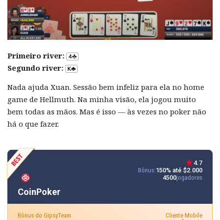
Primeiro river:
Segundo river:
Nada ajuda Xuan. Sessão bem infeliz para ela no home
game de Hellmuth. Na minha visão, ela jogou muito
bem todas as mãos. Mas é isso — às vezes no poker não
há o que fazer.
4.7
Bônus:
150% até $2.000
4500
jogadores
CoinPoker
Bônus do GipsyTeam
Cliente Mobile