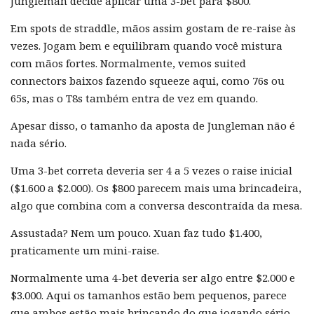
Jungleman decide aplicar uma 3-bet para $800.
Em spots de straddle, mãos assim gostam de re-raise às
vezes. Jogam bem e equilibram quando você mistura
com mãos fortes. Normalmente, vemos suited
connectors baixos fazendo squeeze aqui, como 76s ou
65s, mas o T8s também entra de vez em quando.
Apesar disso, o tamanho da aposta de Jungleman não é
nada sério.
Uma 3-bet correta deveria ser 4 a 5 vezes o raise inicial
($1.600 a $2.000). Os $800 parecem mais uma brincadeira,
algo que combina com a conversa descontraída da mesa.
Assustada? Nem um pouco. Xuan faz tudo $1.400,
praticamente um mini-raise.
Normalmente uma 4-bet deveria ser algo entre $2.000 e
$3.000. Aqui os tamanhos estão bem pequenos, parece
que ambos estão mais brincando do que jogando sério —