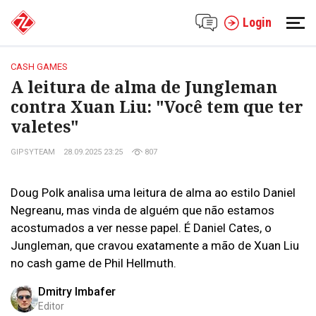
Login
CASH GAMES
A leitura de alma de Jungleman
contra Xuan Liu: "Você tem que ter
valetes"
GIPSYTEAM
28.09.2025 23:25
807
Doug Polk analisa uma leitura de alma ao estilo Daniel
Negreanu, mas vinda de alguém que não estamos
acostumados a ver nesse papel. É Daniel Cates, o
Jungleman, que cravou exatamente a mão de Xuan Liu
no cash game de Phil Hellmuth.
Dmitry Imbafer
Editor