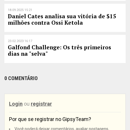
18.09.2025 15:21
Daniel Cates analisa sua vitória de $15
milhões contra Ossi Ketola
23.02.2023 16:17
Galfond Challenge: Os três primeiros
dias na "selva"
0 COMENTÁRIO
Login
ou
registrar
Por que se registrar no GipsyTeam?
Você poderá deixar comentários, avaliar postagens,