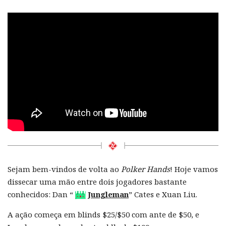
Sejam bem-vindos de volta ao
Polker Hands
! Hoje vamos
dissecar uma mão entre dois jogadores bastante
conhecidos: Dan “
Jungleman
” Cates e Xuan Liu.
A ação começa em blinds $25/$50 com ante de $50, e