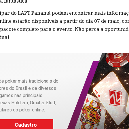
 fantástica.
icipar do LAPT Panamá podem encontrar mais informaç
 online estarão disponíveis a partir do dia 07 de maio, 
 pacote completo para o evento. Não perca a oportunid
ina!
e poker mais tradicionais do
res do Brasil e de diversos
 games nas principais
exas Hold’em, Omaha, Stud,
lares do poker online.
Cadastro