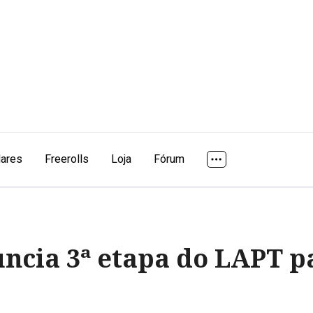
lares
Freerolls
Loja
Fórum
uncia 3ª etapa do LAPT 