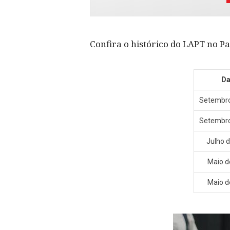
Confira o histórico do LAPT no P
Da
Setembro
Setembro
Julho 
Maio d
Maio d