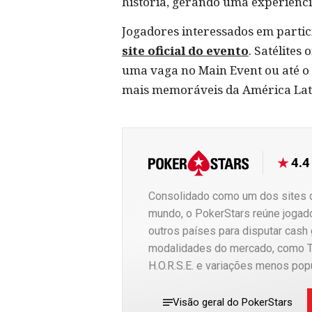
história, gerando uma experiência
Jogadores interessados em part
site oficial do evento
. Satélites
uma vaga no Main Event ou até o
mais memoráveis da América Lat
4.4
Consolidado como um dos sites d
mundo, o PokerStars reúne jogado
outros países para disputar cash
modalidades do mercado, como T
H.O.R.S.E. e variações menos popu
Visão geral do PokerStars