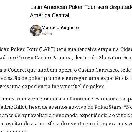
Latin American Poker Tour será disputado
América Central.
Marcelo Augusto
Editor
an Poker Tour (LAPT) terá sua terceira etapa na Cidad
lizado no Crown Casino Panama, dentro do Sheraton Gr
 a Codere, que também opera o Casino Carrasco, sede 
 novo salão de poker promete entregar uma experiência 
veis uma experiência inesquecível de poker.
PT mais uma vez retornará ao Panamá e estou ansioso p
ric Billot, head de eventos ao-vivo do PokerStars. “No
hance de aproveitar a renomada experiência ao vivo do
aproveitando a atmosfera do evento em si. Esperamos v
á”, comenta.