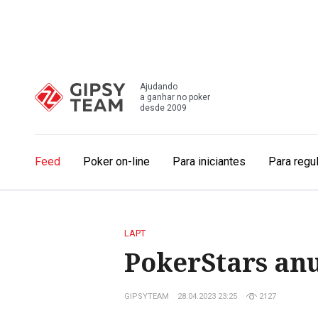
Ajudando
a ganhar no poker
desde 2009
Feed
Poker on-line
Para iniciantes
Para regu
LAPT
PokerStars an
GIPSYTEAM
28.04.2023 23:25
2127