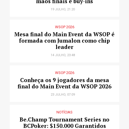
mãos finais e buy-ins
19 JULHO, 21:20
WSOP 2026
Mesa final do Main Event da WSOP é
formada com Jumalon como chip
leader
14 JULHO, 23:48
WSOP 2026
Conheça os 9 jogadores da mesa
final do Main Event da WSOP 2026
23 JULHO, 07:09
NOTÍCIAS
Be.Champ Tournament Series no
BCPoker: $150.000 Garantidos