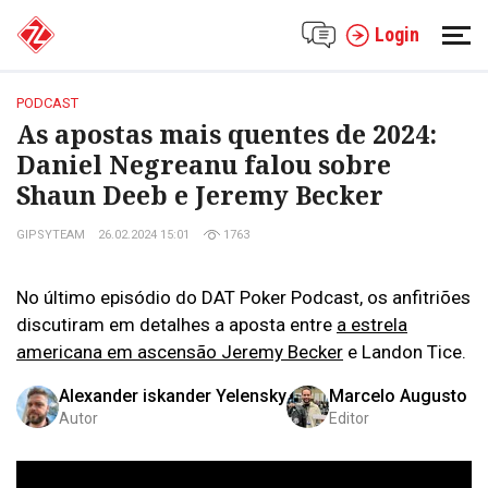
Login
PODCAST
As apostas mais quentes de 2024:
Daniel Negreanu falou sobre
Shaun Deeb e Jeremy Becker
GIPSYTEAM
26.02.2024 15:01
1763
No último episódio do DAT Poker Podcast, os anfitriões
discutiram em detalhes a aposta entre
a estrela
americana em ascensão Jeremy Becker
e Landon Tice.
Alexander iskander Yelensky
Marcelo Augusto
Autor
Editor