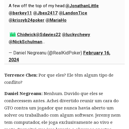
A few off the top of my head:
@JonathanLittle
@berkey11
@Jbex2417
@LandonTice
@krissyb24poker
@MariaHo
Chidwick
@Sdavies22
@luckychewy
@NickSchulman
…
— Daniel Negreanu (@RealKidPoker)
February 16,
2024
Terrence Chen:
Por que eles? Ele têm algum tipo de
conflito?
Daniel Negreanu:
Nenhum. Duvido que eles se
conhecessem antes. Achei divertido reunir um cara do
GTO contra um jogador que nunca havia aberto um
solver ou trabalhado com algum software. Jeremy nem
tem computador, ele joga exclusivamente ao vivo e