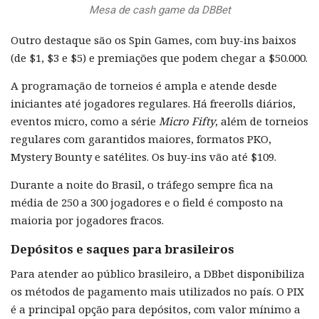
Mesa de cash game da DBBet
Outro destaque são os Spin Games, com buy-ins baixos
(de $1, $3 e $5) e premiações que podem chegar a $50.000.
A programação de torneios é ampla e atende desde
iniciantes até jogadores regulares. Há freerolls diários,
eventos micro, como a série
Micro Fifty
, além de torneios
regulares com garantidos maiores, formatos PKO,
Mystery Bounty e satélites. Os buy-ins vão até $109.
Durante a noite do Brasil, o tráfego sempre fica na
média de 250 a 300 jogadores e o field é composto na
maioria por jogadores fracos.
Depósitos e saques para brasileiros
Para atender ao público brasileiro, a DBbet disponibiliza
os métodos de pagamento mais utilizados no país. O PIX
é a principal opção para depósitos, com valor mínimo a