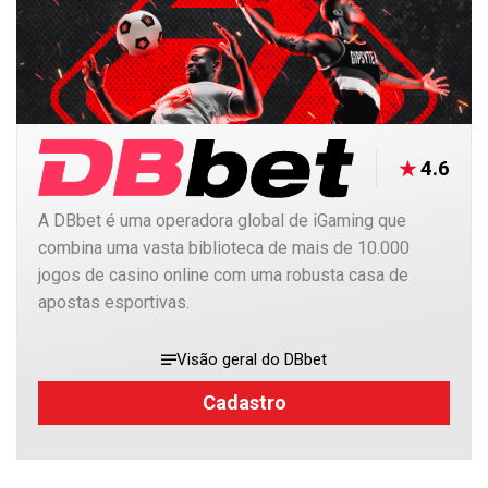
4.6
A DBbet é uma operadora global de iGaming que
combina uma vasta biblioteca de mais de 10.000
jogos de casino online com uma robusta casa de
apostas esportivas.
Visão geral do DBbet
Cadastro