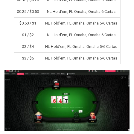
$0.25 / $0.50
NL Hold’em, PL Omaha, Omaha 6 Cartas
$0.50 / $1
NL Hold’em, PL Omaha, Omaha 5/6 Cartas
$1 / $2
NL Hold’em, PL Omaha, Omaha 6 Cartas
$2 / $4
NL Hold’em, PL Omaha, Omaha 5/6 Cartas
$3 / $6
NL Hold’em, PL Omaha, Omaha 5/6 Cartas