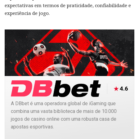
expectativas em termos de praticidade, confiabilidade e
experiência de jogo.
4.6
A DBbet é uma operadora global de iGaming que
combina uma vasta biblioteca de mais de 10.000
jogos de casino online com uma robusta casa de
apostas esportivas.