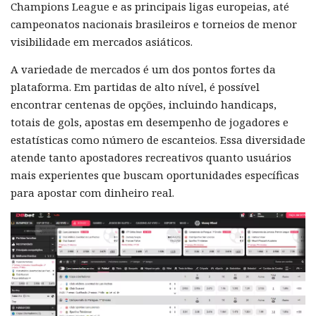
Champions League e as principais ligas europeias, até
campeonatos nacionais brasileiros e torneios de menor
visibilidade em mercados asiáticos.
A variedade de mercados é um dos pontos fortes da
plataforma. Em partidas de alto nível, é possível
encontrar centenas de opções, incluindo handicaps,
totais de gols, apostas em desempenho de jogadores e
estatísticas como número de escanteios. Essa diversidade
atende tanto apostadores recreativos quanto usuários
mais experientes que buscam oportunidades específicas
para apostar com dinheiro real.