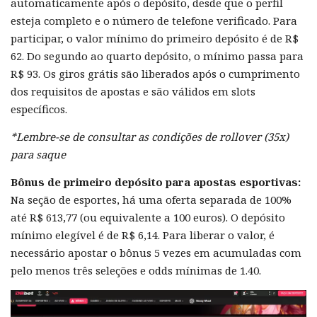
automaticamente após o depósito, desde que o perfil
esteja completo e o número de telefone verificado. Para
participar, o valor mínimo do primeiro depósito é de R$
62. Do segundo ao quarto depósito, o mínimo passa para
R$ 93. Os giros grátis são liberados após o cumprimento
dos requisitos de apostas e são válidos em slots
específicos.
*Lembre-se de consultar as condições de rollover (35x)
para saque
Bônus de primeiro depósito para apostas esportivas:
Na seção de esportes, há uma oferta separada de 100%
até R$ 613,77 (ou equivalente a 100 euros). O depósito
mínimo elegível é de R$ 6,14. Para liberar o valor, é
necessário apostar o bônus 5 vezes em acumuladas com
pelo menos três seleções e odds mínimas de 1.40.