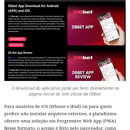
O download do aplicativo pode ser feito diretamente na
página inicial do site oficial da DBbet.
Para usuários de iOS (iPhone e iPad) ou para quem
prefere não instalar arquivos externos, a plataforma
oferece uma solução em Progressive Web App (PWA).
Nesse formato, o acesso é feito pelo navegador, como