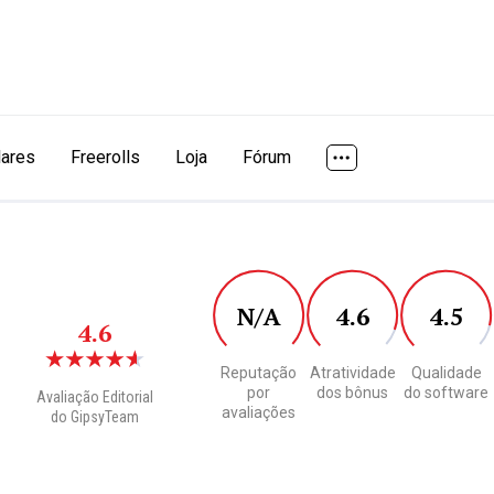
lares
Freerolls
Loja
Fórum
N/A
4.6
4.5
4.6
Reputação
Atratividade
Qualidade
por
dos bônus
do software
Avaliação Editorial
avaliações
do GipsyTeam