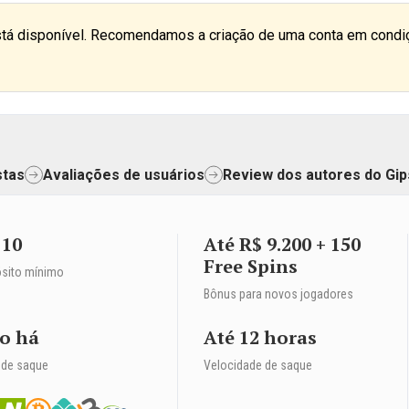
stá disponível. Recomendamos a criação de uma conta em cond
stas
Avaliações de usuários
Review
dos autores do Gi
 10
Até R$ 9.200 + 150
Free Spins
sito mínimo
Bônus para novos jogadores
ão
há
Até 12 horas
 de saque
Velocidade de saque