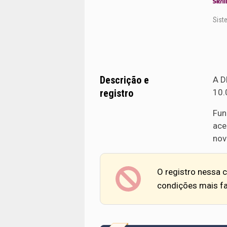
Sist
Descrição e
A D
registro
10.
Fun
ace
nov
O registro nessa 
condições mais f