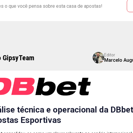
es o que você pensa sobre esta casa de apostas!
Editor
do GipsyTeam
Marcelo Aug
lise técnica e operacional da DBbet
stas Esportivas