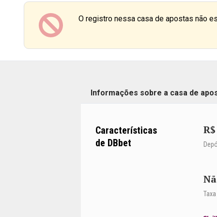
O registro nessa casa de apostas não e
Informações
sobre a casa de apo
R$
Características
de DBbet
Depó
N
Taxa