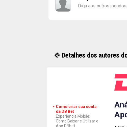
Diga aos outros jogador
Detalhes dos autores 
Aná
Como criar sua conta
da DB Bet
Apo
Experiência Mobile:
Como Baixar e Utilizar o
App DBbet