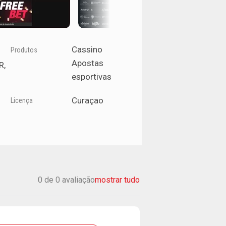
Cassino
Produtos
Apostas
R,
esportivas
Curaçao
Licença
0 de 0 avaliação
mostrar tudo