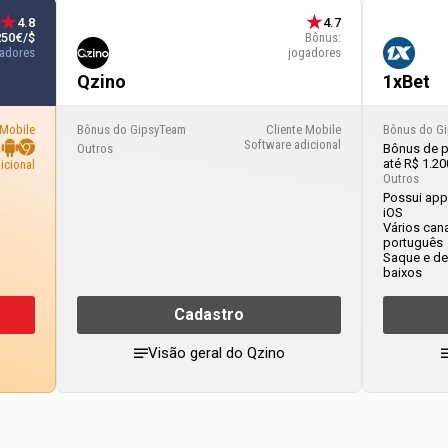
4.8
4.7
250€/$
Bônus:
adores
jogadores
Qzino
1xBet
 Mobile
Bônus do GipsyTeam
Cliente Mobile
Bônus do G
Software adicional
Outros
Bônus de p
até R$ 1.20
icional
Outros
Possui app
iOS
Vários can
português
Saque e d
baixos
Cadastro
Visão geral do Qzino