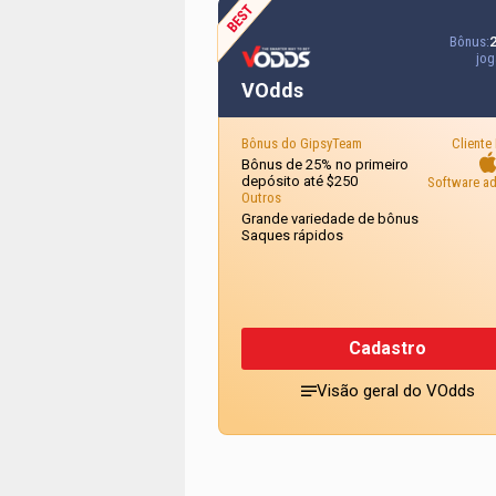
Bônus:
jog
VOdds
Bônus do GipsyTeam
Cliente
Bônus de 25% no primeiro
depósito até $250
Software ad
Outros
Grande variedade de bônus
Saques rápidos
Cadastro
Visão geral do VOdds