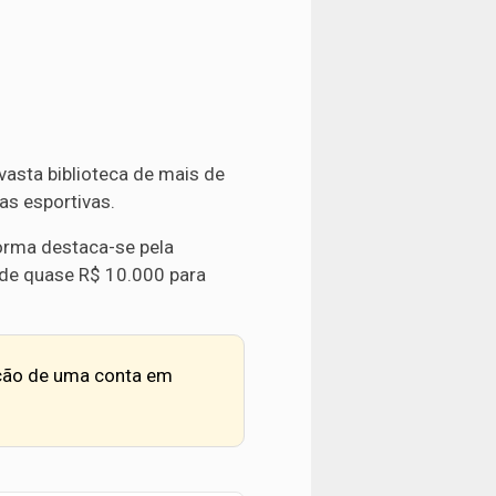
asta biblioteca de mais de
as esportivas.
orma destaca-se pela
 de quase R$ 10.000 para
ação de uma conta em