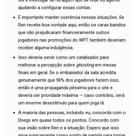
GG e investigar se há algum tipo de rede ou agente
ajudando a configurar essas contas.
É importante manter coerência nessas situações. Se
Ren recebe boa vontade aqui, então os caras banidos
que não prejudicaram financeiramente outros
jogadores nas promoções do WPT também deveriam
receber alguma indulgência.
Isso deveria servir como um catalisador para
melhorar a percepção sobre
ghosting
em mesas
finais em geral. Se o embaixador da sala acredita
genuinamente que 90% dos jogadores fazem isso,
então é uma propaganda péssima para o site e
deveria ser prioridade máxima — caso contrário, será
um enorme desestímulo para quem joga lá.
A maioria das pessoas, incluindo eu, concorda com o
Dnegs em quase todos os pontos. Concordo com
sua visão sobre Ren e a situação. Espero que isso
sirva ironicamente como ponto de partida para tornar