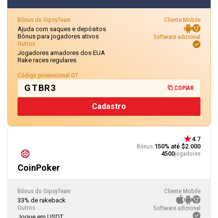
Bônus do GipsyTeam
Cliente Mobile
Ajuda com saques e depósitos
Bônus para jogadores ativos
Software adicional
Outros
Jogadores amadores dos EUA
Rake races regulares
Código promocional GT
GTBR3
COPIAR
Cadastro
4.7
Bônus:
150% até $2.000
4500
jogadores
CoinPoker
Bônus do GipsyTeam
Cliente Mobile
33% de rakeback
Outros
Software adicional
Jogue em USDT