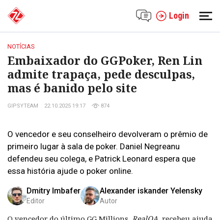
Login
NOTÍCIAS
Embaixador do GGPoker, Ren Lin
admite trapaça, pede desculpas,
mas é banido pelo site
GIPSYTEAM
22.10.2025 19:17
874
O vencedor e seu conselheiro devolveram o prêmio de
primeiro lugar à sala de poker. Daniel Negreanu
defendeu seu colega, e Patrick Leonard espera que
essa história ajude o poker online.
Dmitry Imbafer
Alexander iskander Yelensky
Editor
Autor
O vencedor do último GG Millions,
RealOA
, recebeu ajuda