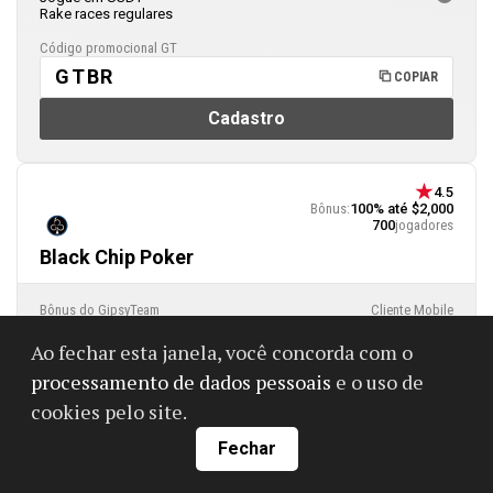
Rake races regulares
Código promocional GT
GTBR
COPIAR
Cadastro
4.5
Bônus:
100% até $2,000
700
jogadores
Black Chip Poker
Bônus do GipsyTeam
Cliente Mobile
Ajuda com saques e depósitos
Ao fechar esta janela, você concorda com o
Bônus para jogadores ativos
Software adicional
Outros
processamento de dados pessoais
e o uso de
Jogadores amadores dos EUA
Rake races regulares
cookies pelo site.
Código promocional GT
Fechar
GTBR
COPIAR