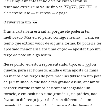
E eu simplesmente tenho o valor. Então estou só
tentando extrair um value fino de
,
. E
ele percebe isso — surpresa — e paga.
O river vem um
.
É uma carta bem estranha, porque ele poderia ter
melhorado. Mas eu só penso comigo mesmo — bem, eu
tenho que extrair valor de alguma forma. Eu poderia ter
apostado menor. Essa era uma opção — apostar tipo um
terço do pote ou algo assim.
Nesse ponto, eu estou representando, tipo, um
ou
quadra, para ser honesto. Ainda é uma aposta de mais
ou menos dois terços do pote. São uns $800k em um pote
de $1.2 milhão, o que não é tão grande assim, apesar de
parecer. Porque estamos basicamente jogando um
torneio, e em cash não é tão grande. E, na prática, não
faz tanta diferença jogar de forma diferente de um
torneio, já que estamos heads-up e a única forma de