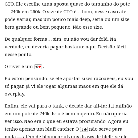
GTO. Ele escolhe uma aposta quase do tamanho do pote
— 240k em 260k. O size de GTO é… bom, nesse caso até
pode variar, mas um pouco mais deep, seria ou um size
bem grande ou bem pequeno. Não esse size.
De qualquer forma… sim, eu não vou dar fold. Na
verdade, eu deveria pagar bastante aqui. Decisão fácil
nesse ponto.
O river é um
.
Eu estou pensando: se ele apostar sizes razoáveis, eu vou
só pagar. Já vi ele jogar algumas mãos em que ele dá
overplay.
Enfim, ele vai para o tank, e decide dar all-in: 1,1 milhão
em um pote de 740k. Isso é bem nojento. Eu não queria
ver isso. Não era o que eu estava procurando. Agora eu
tenho apenas um bluff catcher. O
não serve para
nada — além de bloquear alguns draws de blefe, se ele