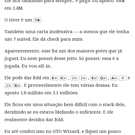
Ele fica tankando para sempre... e paga. Eu aposto 700k
em 1.4M.
O river é um
.
Também uma carta inofensiva — a menos que ele tenha
um 7 suited. Ele dá check para mim.
Aparentemente, esse foi um dos maiores potes que já
joguei. Eu nem pensei desse jeito. Só pensei: essa é a
jogada. Eu vou all-in.
Ele pode dar fold em
,
,
,
e
. E provavelmente ele tem várias dessas. Eu
aposto 1.8 milhão em 3.1 milhões.
Ele ficou em uma situação bem difícil com o stack dele,
decidindo se eu estava blefando o suficiente. E ele
realmente decidiu dar fold.
Eu até conferi isso no GTO Wizard, e fiquei um pouco