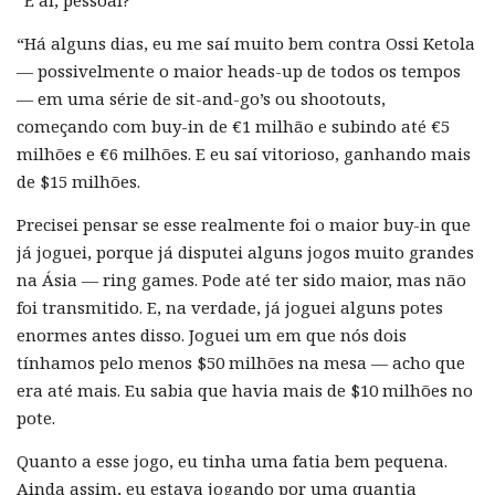
“E aí, pessoal?”
“Há alguns dias, eu me saí muito bem contra Ossi Ketola
— possivelmente o maior heads-up de todos os tempos
— em uma série de sit-and-go’s ou shootouts,
começando com buy-in de €1 milhão e subindo até €5
milhões e €6 milhões. E eu saí vitorioso, ganhando mais
de $15 milhões.
Precisei pensar se esse realmente foi o maior buy-in que
já joguei, porque já disputei alguns jogos muito grandes
na Ásia — ring games. Pode até ter sido maior, mas não
foi transmitido. E, na verdade, já joguei alguns potes
enormes antes disso. Joguei um em que nós dois
tínhamos pelo menos $50 milhões na mesa — acho que
era até mais. Eu sabia que havia mais de $10 milhões no
pote.
Quanto a esse jogo, eu tinha uma fatia bem pequena.
Ainda assim, eu estava jogando por uma quantia