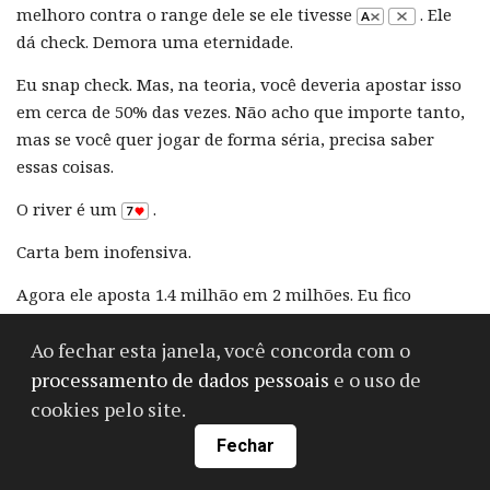
melhoro contra o range dele se ele tivesse
. Ele
dá check. Demora uma eternidade.
Eu snap check. Mas, na teoria, você deveria apostar isso
em cerca de 50% das vezes. Não acho que importe tanto,
mas se você quer jogar de forma séria, precisa saber
essas coisas.
O river é um
.
Carta bem inofensiva.
Agora ele aposta 1.4 milhão em 2 milhões. Eu fico
tankando por um bom tempo.
Ao fechar esta janela, você concorda com o
Não acho que ele tenha muitos blefes aqui — mas pode
processamento de dados pessoais
e o uso de
ter alguns. Ele já mostrou a tendência de blefar desse
cookies pelo site.
jeito antes. Eu penso bastante, e percebo... ele pode, de
Fechar
fato, ter mãos piores. Jogando contra ele, sei que às vezes
ele
overplaya
algumas mãos. Aposta bem thin.