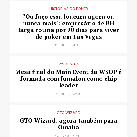
HISTÓRIAS DO POKER
"Ou faço essa loucura agora ou
nunca mais": empresário de BH
larga rotina por 90 dias para viver
de poker em Las Vegas
30 JULHO, 14:34
WSOP 2026
Mesa final do Main Event da WSOP é
formada com Jumalon como chip
leader
14 JULHO, 23:48
GTO WIZARD
GTO Wizard: agora também para
Omaha
5 JUNHO, 18:24