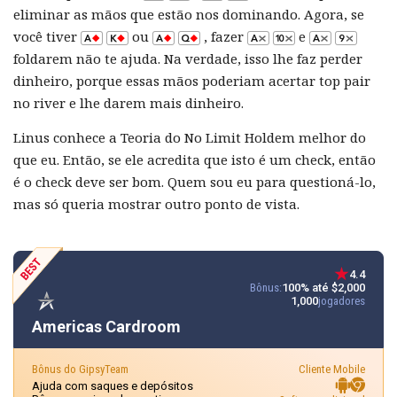
eliminar as mãos que estão nos dominando. Agora, se
você tiver
ou
, fazer
e
foldarem não te ajuda. Na verdade, isso lhe faz perder
dinheiro, porque essas mãos poderiam acertar top pair
no river e lhe darem mais dinheiro.
Linus conhece a Teoria do No Limit Holdem melhor do
que eu. Então, se ele acredita que isto é um check, então
é o check deve ser bom. Quem sou eu para questioná-lo,
mas só queria mostrar outro ponto de vista.
4.4
Bônus:
100% até $2,000
1,000
jogadores
Americas Cardroom
Bônus do GipsyTeam
Cliente Mobile
Ajuda com saques e depósitos