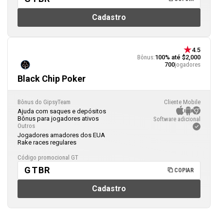
Cadastro
4.5
Bônus:
100% até $2,000
700
jogadores
Black Chip Poker
Bônus do GipsyTeam
Cliente Mobile
Ajuda com saques e depósitos
Bônus para jogadores ativos
Software adicional
Outros
Jogadores amadores dos EUA
Rake races regulares
Código promocional GT
GTBR
COPIAR
Cadastro