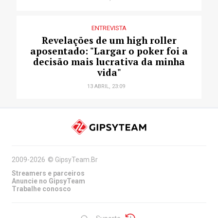
ENTREVISTA
Revelações de um high roller
aposentado: "Largar o poker foi a
decisão mais lucrativa da minha
vida"
13 ABRIL, 23:09
2009-2026
©
GipsyTeam.Br
Streamers e parceiros
Anuncie no GipsyTeam
Trabalhe conosco