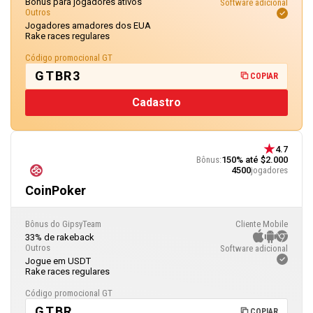
Bônus para jogadores ativos
Software adicional
Outros
Jogadores amadores dos EUA
Rake races regulares
Código promocional GT
GTBR3
COPIAR
Cadastro
4.7
Bônus:
150% até $2.000
4500
jogadores
CoinPoker
Bônus do GipsyTeam
Cliente Mobile
33% de rakeback
Outros
Software adicional
Jogue em USDT
Rake races regulares
Código promocional GT
GTBR
COPIAR