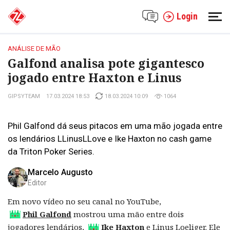
Login
ANÁLISE DE MÃO
Galfond analisa pote gigantesco
jogado entre Haxton e Linus
GIPSYTEAM
17.03.2024 18:53
18.03.2024 10:09
1064
Phil Galfond dá seus pitacos em uma mão jogada entre
os lendários LLinusLLove e Ike Haxton no cash game
da Triton Poker Series.
Marcelo Augusto
Editor
Em novo vídeo no seu canal no YouTube,
Phil Galfond
mostrou uma mão entre dois
jogadores lendários,
Ike Haxton
e Linus Loeliger. Ele