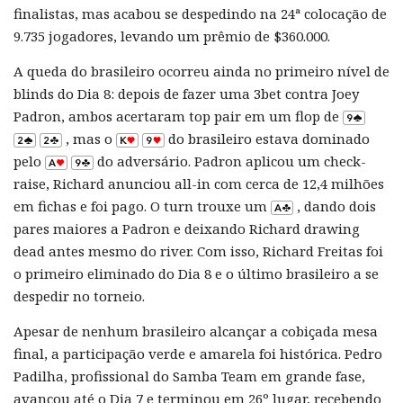
finalistas, mas acabou se despedindo na 24ª colocação de
9.735 jogadores, levando um prêmio de $360.000.
A queda do brasileiro ocorreu ainda no primeiro nível de
blinds do Dia 8: depois de fazer uma 3bet contra Joey
Padron, ambos acertaram top pair em um flop de
, mas o
do brasileiro estava dominado
pelo
do adversário. Padron aplicou um check-
raise, Richard anunciou all-in com cerca de 12,4 milhões
em fichas e foi pago. O turn trouxe um
, dando dois
pares maiores a Padron e deixando Richard drawing
dead antes mesmo do river. Com isso, Richard Freitas foi
o primeiro eliminado do Dia 8 e o último brasileiro a se
despedir no torneio.
Apesar de nenhum brasileiro alcançar a cobiçada mesa
final, a participação verde e amarela foi histórica. Pedro
Padilha, profissional do Samba Team em grande fase,
avançou até o Dia 7 e terminou em 26º lugar, recebendo