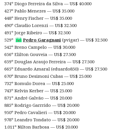
374º Diogo Ferreira da Silva — US$ 40.000
427º Pablo Menezes — US$ 35.000
448º Henry Fischer — US$ 35.000
490º Claudio Lorenzi — US$ 32.500
491º Jorge Ribeiro — US$ 32.500
529º
Pedro Garagnani
(pvigar) — US$ 32.500
542º Breno Campelo — US$ 30.000
656º Elilton Gouveia — US$ 27.500
659º Douglas Araujo Ferreira — US$ 27.500
665º Eduardo Amaral (eduardo850) — US$ 27.500
670º Bruno Desimoni Cubas — US$ 25.000
732º Romulo Dorea — US$ 25.000
743º Kelvin Kerber — US$ 25.000
871º André Galvão — US$ 20.000
885º Rodrigo Garrrido — US$ 20.000
950º Pedro Cavalieri — US$ 20.000
978º Leandro Tondato — US$ 20.000
1.011º Nilton Barbosa — US$ 20.000