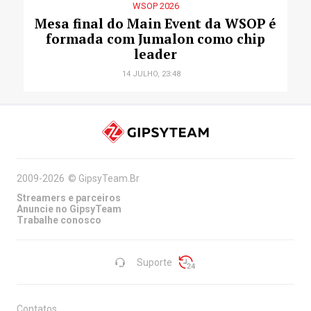
WSOP 2026
Mesa final do Main Event da WSOP é
formada com Jumalon como chip
leader
14 JULHO, 23:48
2009-2026
©
GipsyTeam.Br
Streamers e parceiros
Anuncie no GipsyTeam
Trabalhe conosco
Suporte
Contatos