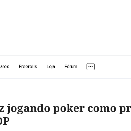
lares
Freerolls
Loja
Fórum
liz jogando poker como pr
OP