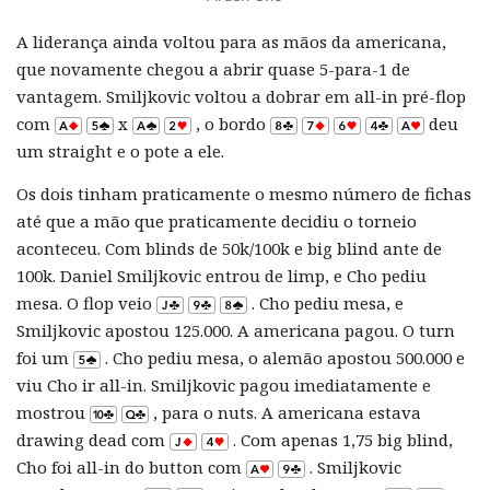
A liderança ainda voltou para as mãos da americana,
que novamente chegou a abrir quase 5-para-1 de
vantagem. Smiljkovic voltou a dobrar em all-in pré-flop
com
x
, o bordo
deu
um straight e o pote a ele.
Os dois tinham praticamente o mesmo número de fichas
até que a mão que praticamente decidiu o torneio
aconteceu. Com blinds de 50k/100k e big blind ante de
100k. Daniel Smiljkovic entrou de limp, e Cho pediu
mesa. O flop veio
. Cho pediu mesa, e
Smiljkovic apostou 125.000. A americana pagou. O turn
foi um
. Cho pediu mesa, o alemão apostou 500.000 e
viu Cho ir all-in. Smiljkovic pagou imediatamente e
mostrou
, para o nuts. A americana estava
drawing dead com
. Com apenas 1,75 big blind,
Cho foi all-in do button com
. Smiljkovic