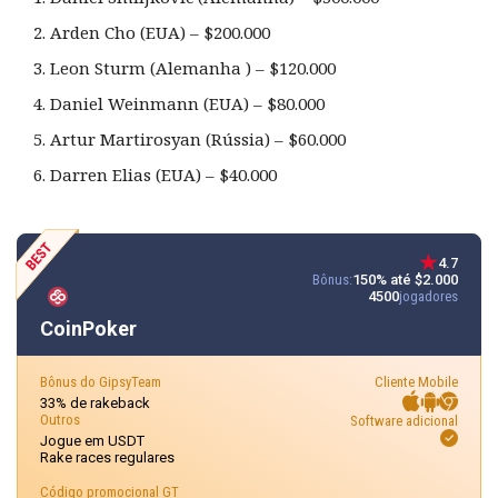
Arden Cho (EUA) – $200.000
Leon Sturm (Alemanha ) – $120.000
Daniel Weinmann (EUA) – $80.000
Artur Martirosyan (Rússia) – $60.000
Darren Elias (EUA) – $40.000
4.7
Bônus:
150% até $2.000
4500
jogadores
CoinPoker
Bônus do GipsyTeam
Cliente Mobile
33% de rakeback
Outros
Software adicional
Jogue em USDT
Rake races regulares
Código promocional GT