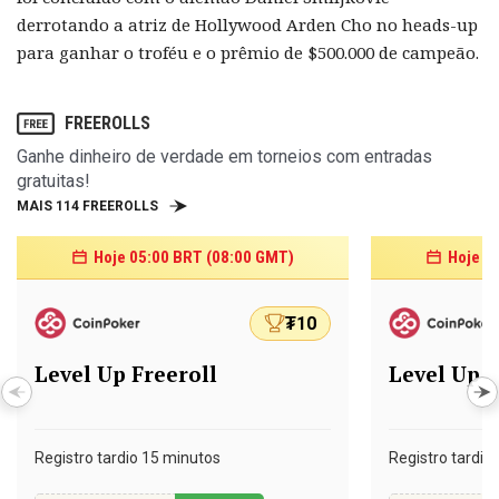
derrotando a atriz de Hollywood Arden Cho no heads-up
para ganhar o troféu e o prêmio de $500.000 de campeão.
FREEROLLS
Ganhe dinheiro de verdade em torneios com entradas
gratuitas!
MAIS 114 FREEROLLS
Hoje 05:00 BRT (08:00 GMT)
Hoje 0
₮10
Level Up Freeroll
Level Up F
Registro tardio 15 minutos
Registro tardio