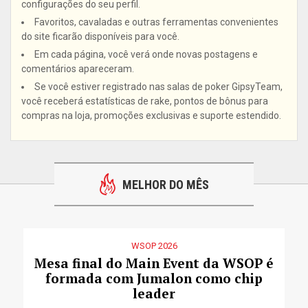
configurações do seu perfil.
Favoritos, cavaladas e outras ferramentas convenientes
do site ficarão disponíveis para você.
Em cada página, você verá onde novas postagens e
comentários apareceram.
Se você estiver registrado nas salas de poker GipsyTeam,
você receberá estatísticas de rake, pontos de bônus para
compras na loja, promoções exclusivas e suporte estendido.
MELHOR DO MÊS
WSOP 2026
Mesa final do Main Event da WSOP é
formada com Jumalon como chip
leader