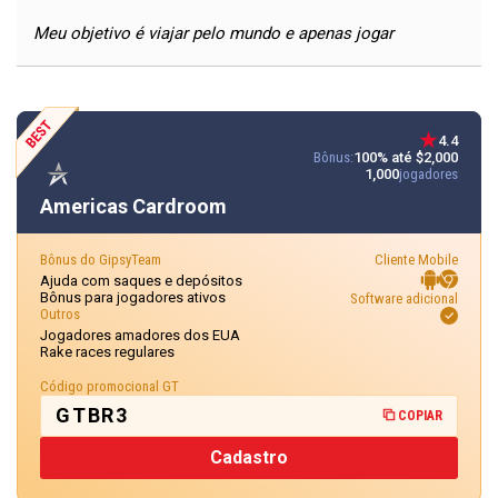
Meu objetivo é viajar pelo mundo e apenas jogar
4.4
Bônus:
100% até $2,000
1,000
jogadores
Americas Cardroom
Bônus do GipsyTeam
Cliente Mobile
Ajuda com saques e depósitos
Bônus para jogadores ativos
Software adicional
Outros
Jogadores amadores dos EUA
Rake races regulares
Código promocional GT
GTBR3
COPIAR
Cadastro