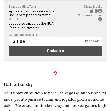
Bônus do GipsyTeam
Cliente Mobile
Ajuda com saques e depósitos
Bônus para jogadores ativos
Software adicional
Outros
Jogadores amadores dos EUA
Rake races regulares
Código promocional GT
GTBR
COPIAR
Cadastro
Hal Lubarsky
Hal Lubarsky mudou-se para Las Vegas quando tinha 29
anos, pronto para se tornar um jogador profissional de
poker. Ele estava muito bem, jogando mixed games high