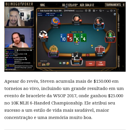
Apesar do revés, Steven acumula mais de $150.000 em
torneios ao vivo, incluindo um grande resultado em um
evento de bracelete da WSOP 2017, onde ganhou $25.000
no 10K NLH 6-Handed Championship. Ele atribui seu
sucesso a um estilo de vida mais saudável, maior
concentração e uma memória muito boa.