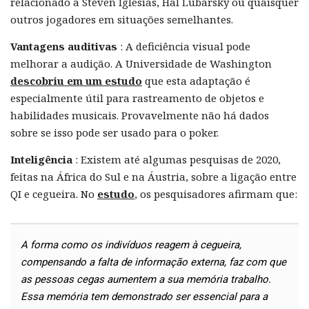
relacionado a Steven Iglesias, Hal Lubarsky ou quaisquer
outros jogadores em situações semelhantes.
Vantagens auditivas
: A deficiência visual pode
melhorar a audição. A Universidade de Washington
descobriu em um estudo
que esta adaptação é
especialmente útil para rastreamento de objetos e
habilidades musicais. Provavelmente não há dados
sobre se isso pode ser usado para o poker.
Inteligência
: Existem até algumas pesquisas de 2020,
feitas na África do Sul e na Áustria, sobre a ligação entre
QI e cegueira. No
estudo
, os pesquisadores afirmam que:
A forma como os indivíduos reagem à cegueira,
compensando a falta de informação externa, faz com que
as pessoas cegas aumentem a sua memória trabalho.
Essa memória tem demonstrado ser essencial para a