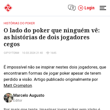
Login
HISTÓRIAS DO POKER
O lado do poker que ninguém vê:
as histórias de dois jogadores
cegos
GIPSYTEAM
10.03.2024 21:40
1645
É impossível não se inspirar nestes dois jogadores, que
encontraram formas de jogar poker apesar de terem
perdido a visão. Artigo publicado originalmente por
Matt Crompton
.
Marcelo Augusto
Editor
Por mais que tente, imaginar jogar poker sem visão é