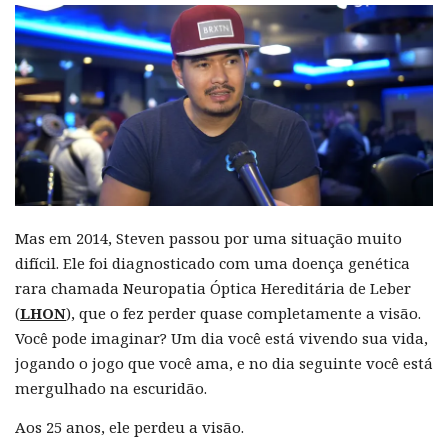
Mas em 2014, Steven passou por uma situação muito
difícil. Ele foi diagnosticado com uma doença genética
rara chamada Neuropatia Óptica Hereditária de Leber
(
LHON
), que o fez perder quase completamente a visão.
Você pode imaginar? Um dia você está vivendo sua vida,
jogando o jogo que você ama, e no dia seguinte você está
mergulhado na escuridão.
Aos 25 anos, ele perdeu a visão.