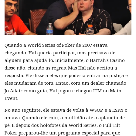
Quando a World Series of Poker de 2007 estava
chegando, Hal queria participar, mas precisava de
alguém para ajudá-lo. Inicialmente, o Harrah's Casino
disse não, citando as regras. Mas Hal não aceitou a
resposta. Ele disse a eles que poderia entrar na justiça e
eles mudaram de tom. Então, com um dealer chamado
Jo Adair como guia, Hal jogou e chegou ITM no Main
Event.
No ano seguinte, ele estava de volta à WSOP, e a ESPN o
amava. Quando ele caiu, a multidão até o aplaudiu de
pé. E depois dos holofotes da World Series, o Full Tilt
Poker preparou-lhe um programa especial para que