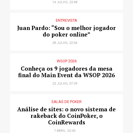
14 JULHO, 23:48
ENTREVISTA
Juan Pardo: “Sou o melhor jogador
do poker online”
28 JULHO, 22:04
WSOP 2026
Conheça os 9 jogadores da mesa
final do Main Event da WSOP 2026
23 JULHO, 07:09
SALAS DE POKER
Análise de sites: o novo sistema de
rakeback do CoinPoker, o
CoinRewards
7 ABRIL, 02:00