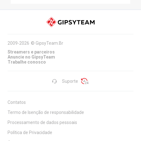
2009-2026
©
GipsyTeam.Br
Streamers e parceiros
Anuncie no GipsyTeam
Trabalhe conosco
Suporte
Contatos
Termo de Isenção de responsabilidade
Processamento de dados pessoais
Política de Privacidade