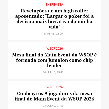
ENTREVISTA
Revelações de um high roller
aposentado: "Largar o poker foi a
decisão mais lucrativa da minha
vida"
13 ABRIL, 23:09
WSOP 2026
Mesa final do Main Event da WSOP é
formada com Jumalon como chip
leader
14 JULHO, 23:48
WSOP 2026
Conheça os 9 jogadores da mesa
final do Main Event da WSOP 2026
23 JULHO, 07:09