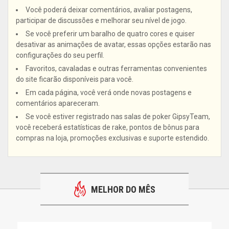
Você poderá deixar comentários, avaliar postagens,
participar de discussões e melhorar seu nível de jogo.
Se você preferir um baralho de quatro cores e quiser
desativar as animações de avatar, essas opções estarão nas
configurações do seu perfil.
Favoritos, cavaladas e outras ferramentas convenientes
do site ficarão disponíveis para você.
Em cada página, você verá onde novas postagens e
comentários apareceram.
Se você estiver registrado nas salas de poker GipsyTeam,
você receberá estatísticas de rake, pontos de bônus para
compras na loja, promoções exclusivas e suporte estendido.
MELHOR DO MÊS