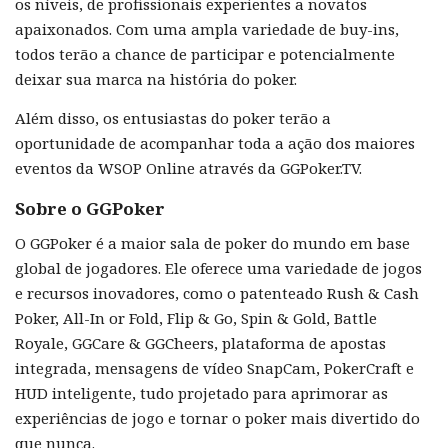
os níveis, de profissionais experientes a novatos
apaixonados. Com uma ampla variedade de buy-ins,
todos terão a chance de participar e potencialmente
deixar sua marca na história do poker.
Além disso, os entusiastas do poker terão a
oportunidade de acompanhar toda a ação dos maiores
eventos da WSOP Online através da GGPoker.TV.
Sobre o GGPoker
O GGPoker é a maior sala de poker do mundo em base
global de jogadores. Ele oferece uma variedade de jogos
e recursos inovadores, como o patenteado Rush & Cash
Poker, All-In or Fold, Flip & Go, Spin & Gold, Battle
Royale, GGCare & GGCheers, plataforma de apostas
integrada, mensagens de vídeo SnapCam, PokerCraft e
HUD inteligente, tudo projetado para aprimorar as
experiências de jogo e tornar o poker mais divertido do
que nunca.