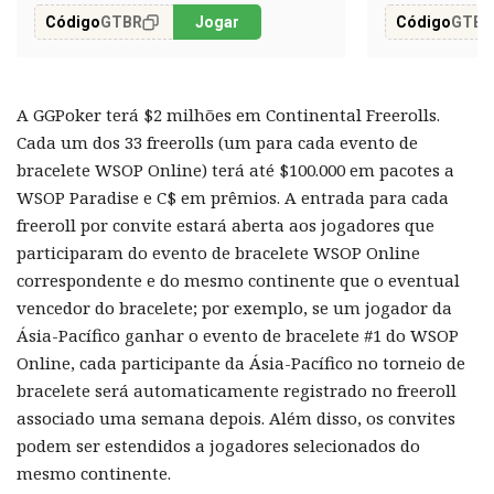
Código
GTBR
Jogar
Código
GTBR
A GGPoker terá $2 milhões em Continental Freerolls.
Cada um dos 33 freerolls (um para cada evento de
bracelete WSOP Online) terá até $100.000 em pacotes a
WSOP Paradise e C$ em prêmios. A entrada para cada
freeroll por convite estará aberta aos jogadores que
participaram do evento de bracelete WSOP Online
correspondente e do mesmo continente que o eventual
vencedor do bracelete; por exemplo, se um jogador da
Ásia-Pacífico ganhar o evento de bracelete #1 do WSOP
Online, cada participante da Ásia-Pacífico no torneio de
bracelete será automaticamente registrado no freeroll
associado uma semana depois. Além disso, os convites
podem ser estendidos a jogadores selecionados do
mesmo continente.