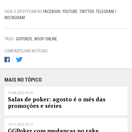
SIGA O GIPSYTEAM NO
FACEBOOK
,
YOUTUBE
,
TWITTER
,
TELEGRAM
E
INSTAGRAM
.
TAGS:
GGPOKER
WSOP ONLINE
COMPARTILHAR NOTÍCIAS
MAIS NO TÓPICO
14.08.2022 09:59
Salas de poker: agosto é o mês das
promoções e séries
10.11.2022 20:10
GGPoker com mudanças no rake,