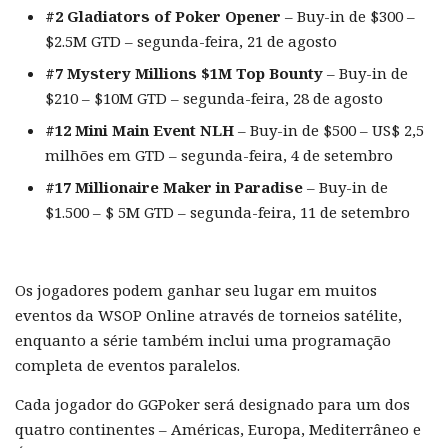
#2 Gladiators of Poker Opener
– Buy-in de $300 –
$2.5M GTD – segunda-feira, 21 de agosto
#7 Mystery Millions $1M Top Bounty
– Buy-in de
$210 – $10M GTD – segunda-feira, 28 de agosto
#12 Mini Main Event NLH
– Buy-in de $500 – US$ 2,5
milhões em GTD – segunda-feira, 4 de setembro
#17 Millionaire Maker in Paradise
– Buy-in de
$1.500 – $ 5M GTD – segunda-feira, 11 de setembro
Os jogadores podem ganhar seu lugar em muitos
eventos da WSOP Online através de torneios satélite,
enquanto a série também inclui uma programação
completa de eventos paralelos.
Cada jogador do GGPoker será designado para um dos
quatro continentes – Américas, Europa, Mediterrâneo e