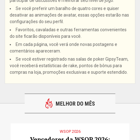
participar de discussões e melhorar seu nível de jogo.
Se você preferir um baralho de quatro cores e quiser
desativar as animações de avatar, essas opções estarão nas
configurações do seu perfil.
Favoritos, cavaladas e outras ferramentas convenientes
do site ficarão disponíveis para você.
Em cada página, você verá onde novas postagens e
comentários apareceram.
Se você estiver registrado nas salas de poker GipsyTeam,
você receberá estatísticas de rake, pontos de bônus para
compras na loja, promoções exclusivas e suporte estendido.
MELHOR DO MÊS
WSOP 2026
Vencedores da WSOP 2026: