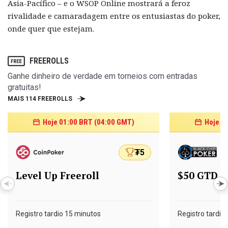
Ásia-Pacífico – e o WSOP Online mostrará a feroz
rivalidade e camaradagem entre os entusiastas do poker,
onde quer que estejam.
FREEROLLS
Ganhe dinheiro de verdade em torneios com entradas
gratuitas!
MAIS 114 FREEROLLS
Hoje 01:00 BRT (04:00 GMT)
Hoje 0
₮5
Level Up Freeroll
$50 GTD F
Registro tardio 15 minutos
Registro tardio