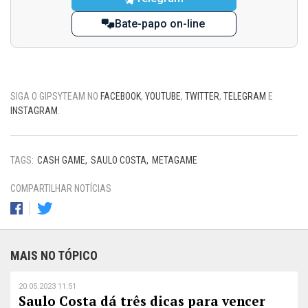
Bate-papo on-line
SIGA O GIPSYTEAM NO
FACEBOOK
,
YOUTUBE
,
TWITTER
,
TELEGRAM
E
INSTAGRAM
.
TAGS:
CASH GAME
SAULO COSTA
METAGAME
COMPARTILHAR NOTÍCIAS
MAIS NO TÓPICO
20.05.2023 11:51
Saulo Costa dá três dicas para vencer