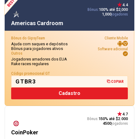
4.4
Bônus:
100% até $2,000
1,000
jogadores
Americas Cardroom
Bônus do GipsyTeam
Cliente Mobile
Ajuda com saques e depósitos
Bônus para jogadores ativos
Software adicional
Outros
Jogadores amadores dos EUA
Rake races regulares
Código promocional GT
GTBR3
COPIAR
Cadastro
4.7
Bônus:
150% até $2.000
4500
jogadores
CoinPoker