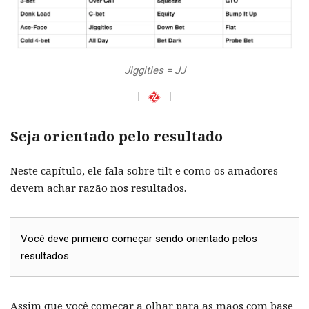
Jiggities = JJ
Seja orientado pelo resultado
Neste capítulo, ele fala sobre tilt e como os amadores
devem achar razão nos resultados.
Você deve primeiro começar sendo orientado pelos
resultados.
Assim que você começar a olhar para as mãos com base