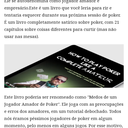
Ele se autodenomina como jogador amador e
empresário.Este é um livro que você leria para rir e
tentaria esquecer durante sua próxima sessão de poker.
É um livro completamente satírico sobre poker, com 21
capítulos sobre coisas diferentes para curtir (mas não
usar nas mesas).
Este livro poderia ser renomeado como "Medos de um
Jogador Amador de Poker". Ele joga com as preocupações
e erros dos amadores, em um tutorial debochado. Todos
nós éramos péssimos jogadores de poker em algum
momento, pelo menos em alguns jogos. Por esse motivo,