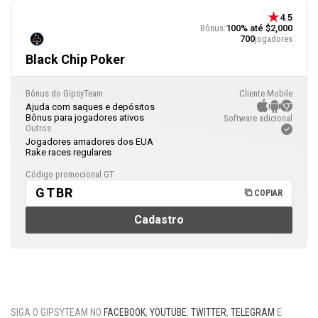
4.5
Bônus:
100% até $2,000
700
jogadores
Black Chip Poker
Bônus do GipsyTeam
Cliente Mobile
Ajuda com saques e depósitos
Bônus para jogadores ativos
Software adicional
Outros
Jogadores amadores dos EUA
Rake races regulares
Código promocional GT
GTBR
COPIAR
Cadastro
SIGA O GIPSYTEAM NO
FACEBOOK
,
YOUTUBE
,
TWITTER
,
TELEGRAM
E