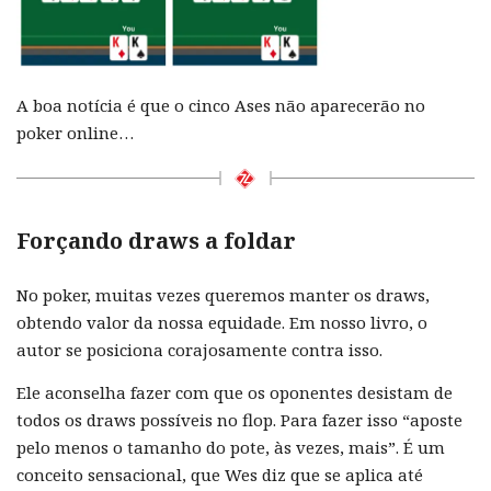
A boa notícia é que o cinco Ases não aparecerão no
poker online…
Forçando draws a foldar
No poker, muitas vezes queremos manter os draws,
obtendo valor da nossa equidade. Em nosso livro, o
autor se posiciona corajosamente contra isso.
Ele aconselha fazer com que os oponentes desistam de
todos os draws possíveis no flop. Para fazer isso “aposte
pelo menos o tamanho do pote, às vezes, mais”. É um
conceito sensacional, que Wes diz que se aplica até