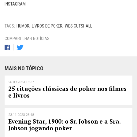
INSTAGRAM
.
TAGS:
HUMOR
LIVROS DE POKER
WES CUTSHALL
COMPARTILHAR NOTÍCIAS
MAIS NO TÓPICO
26.09.2023 18:37
25 citações clássicas de poker nos filmes
e livros
23.11.2023 23:48
Evening Star, 1900: o Sr. Jobson e a Sra.
Jobson jogando poker