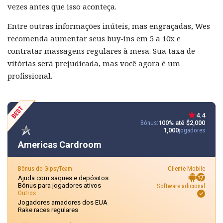
vezes antes que isso aconteça.
Entre outras informações inúteis, mas engraçadas, Wes
recomenda aumentar seus buy-ins em 5 a 10x e
contratar massagens regulares à mesa. Sua taxa de
vitórias será prejudicada, mas você agora é um
profissional.
4.4
Bônus:
100% até $2,000
1,000
jogadores
Americas Cardroom
Bônus do GipsyTeam
Cliente Mobile
Ajuda com saques e depósitos
Bônus para jogadores ativos
Software adicional
Outros
Jogadores amadores dos EUA
Rake races regulares