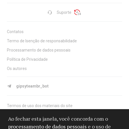
Suporte
Contatos
Termo de Isenção de responsabilidade
Processamento de dados pessoais
Política de Privacidade
Os autores
gipsyteambr_bot
Termos de uso dos materiais do site
O site é destinado a maiores de 18 anos, é apenas para fins
Ao fechar esta janela, você concorda com o
informativos e não organiza jogos de azar. Conduzimos nossas
processamento de dados pessoais
e o uso de
atividades em total conformidade com a legislação brasileira.