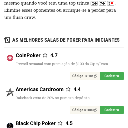
mesmo quando você tem uma top trinca
.
Elimine esses oponentes ou arrisque-se a perder para
um flush draw.
AS MELHORES SALAS DE POKER PARA INICIANTES
CoinPoker
4.7
Freeroll semanal com premiação de $100 da GipsyTeam
Código
Cadastro
GTBR
Americas Cardroom
4.4
Rakeback extra de 20% no primeiro depósito
Código
Cadastro
GTBR3
Black Chip Poker
4.5