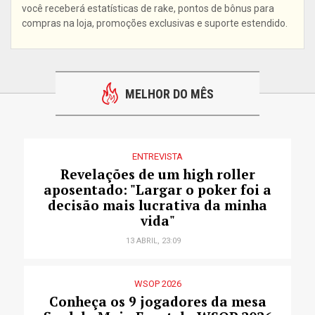
você receberá estatísticas de rake, pontos de bônus para
compras na loja, promoções exclusivas e suporte estendido.
MELHOR DO MÊS
ENTREVISTA
Revelações de um high roller
aposentado: "Largar o poker foi a
decisão mais lucrativa da minha
vida"
13 ABRIL, 23:09
WSOP 2026
Conheça os 9 jogadores da mesa