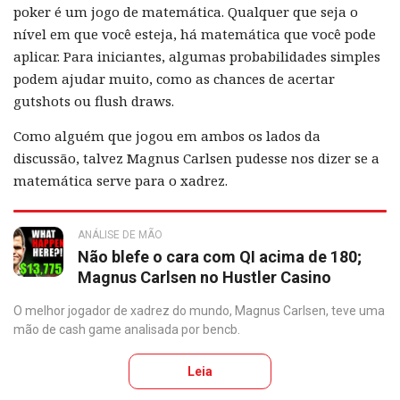
poker é um jogo de matemática. Qualquer que seja o
nível em que você esteja, há matemática que você pode
aplicar. Para iniciantes, algumas probabilidades simples
podem ajudar muito, como as chances de acertar
gutshots ou flush draws.
Como alguém que jogou em ambos os lados da
discussão, talvez Magnus Carlsen pudesse nos dizer se a
matemática serve para o xadrez.
ANÁLISE DE MÃO
Não blefe o cara com QI acima de 180;
Magnus Carlsen no Hustler Casino
O melhor jogador de xadrez do mundo, Magnus Carlsen, teve uma
mão de cash game analisada por bencb.
Leia