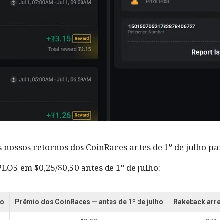
ossos retornos dos CoinRaces antes de 1º de julho p
LO5 em $0,25/$0,50 antes de 1º de julho:
go
Prêmio dos CoinRaces — antes de 1º de julho
Rakeback arr