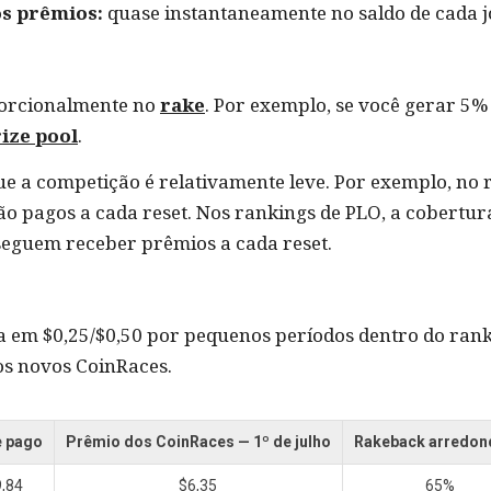
s prêmios:
quase instantaneamente no saldo de cada j
porcionalmente no
rake
. Por exemplo, se você gerar 5%
ize pool
.
ue a competição é relativamente leve. Por exemplo, no 
 são pagos a cada reset. Nos rankings de PLO, a cobert
seguem receber prêmios a cada reset.
em $0,25/$0,50 por pequenos períodos dentro do rank
s novos CoinRaces.
 pago
Prêmio dos CoinRaces — 1º de julho
Rakeback arredo
,84
$6,35
65%