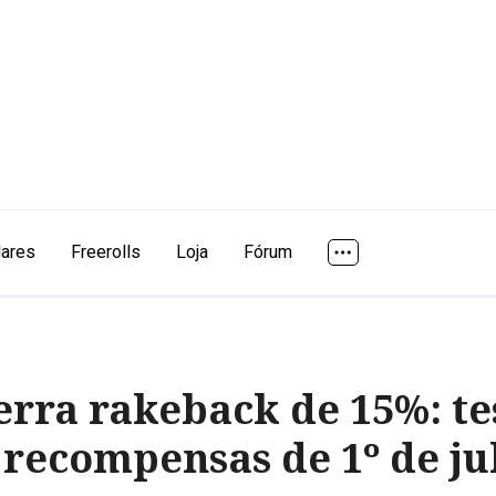
lares
Freerolls
Loja
Fórum
rra rakeback de 15%: t
 recompensas de 1º de ju