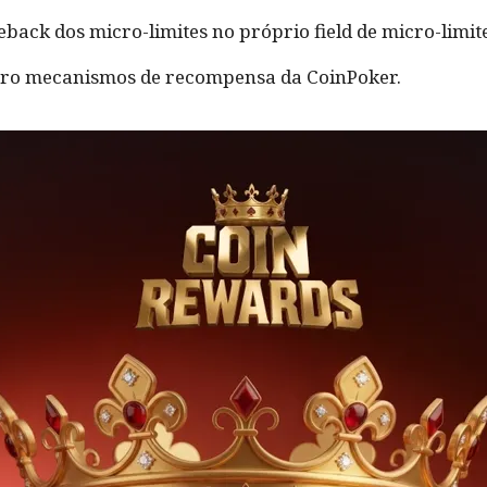
back dos micro-limites no próprio field de micro-limi
tro mecanismos de recompensa da CoinPoker.