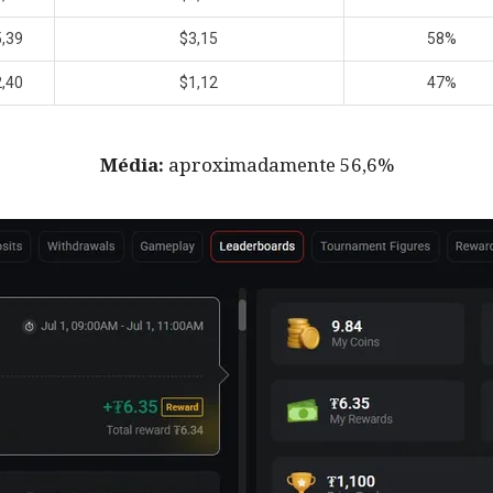
,39
$3,15
58%
,40
$1,12
47%
Média:
aproximadamente 56,6%