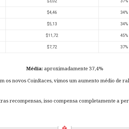
$3,02
37%
$4,46
34%
$5,13
34%
$11,72
45%
$7,72
37%
Média:
aproximadamente 37,4%
, com os novos CoinRaces, vimos um aumento médio de 
ras recompensas, isso compensa completamente a per