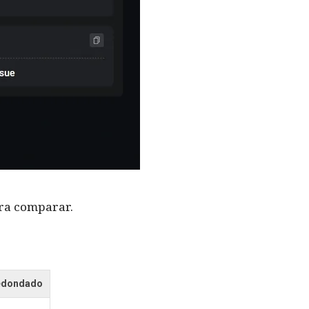
ara comparar.
edondado