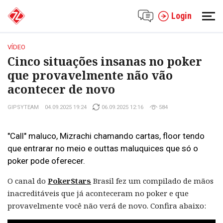
Login
VÍDEO
Cinco situações insanas no poker
que provavelmente não vão
acontecer de novo
GIPSYTEAM
04.09.2025 19:24
06.09.2025 12:16
584
"Call" maluco, Mizrachi chamando cartas, floor tendo
que entrarar no meio e outtas maluquices que só o
poker pode oferecer.
O canal do
PokerStars
Brasil fez um compilado de mãos
inacreditáveis que já aconteceram no poker e que
provavelmente você não verá de novo. Confira abaixo: