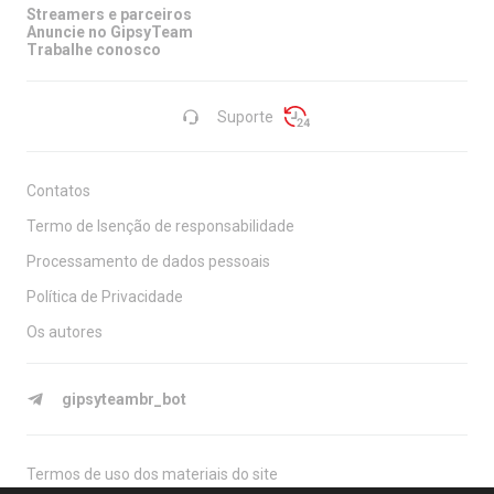
Streamers e parceiros
Anuncie no GipsyTeam
Trabalhe conosco
Suporte
Contatos
Termo de Isenção de responsabilidade
Processamento de dados pessoais
Política de Privacidade
Os autores
gipsyteambr_bot
Termos de uso dos materiais do site