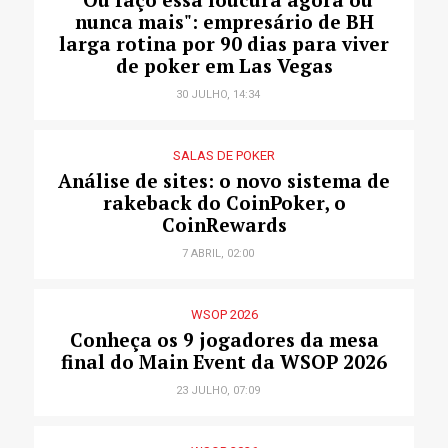
nunca mais": empresário de BH
larga rotina por 90 dias para viver
de poker em Las Vegas
30 JULHO, 14:34
SALAS DE POKER
Análise de sites: o novo sistema de
rakeback do CoinPoker, o
CoinRewards
7 ABRIL, 02:00
WSOP 2026
Conheça os 9 jogadores da mesa
final do Main Event da WSOP 2026
23 JULHO, 07:09