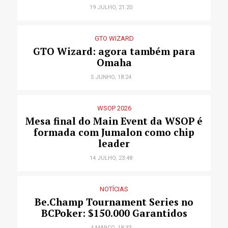
19 JULHO, 21:20
GTO WIZARD
GTO Wizard: agora também para
Omaha
5 JUNHO, 18:24
WSOP 2026
Mesa final do Main Event da WSOP é
formada com Jumalon como chip
leader
14 JULHO, 23:48
NOTÍCIAS
Be.Champ Tournament Series no
BCPoker: $150.000 Garantidos
4 MARÇO, 18:33