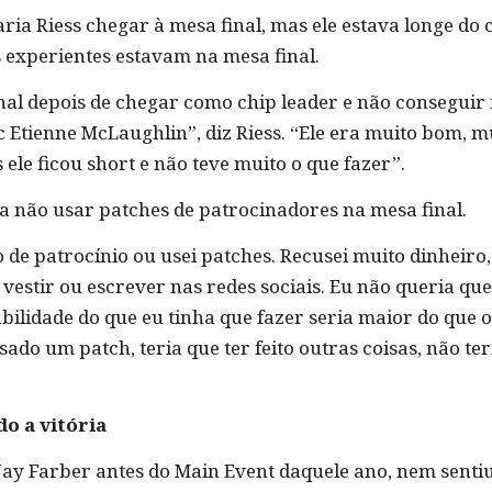
ia Riess chegar à mesa final, mas ele estava longe do 
s experientes estavam na mesa final.
nal depois de chegar como chip leader e não conseguir 
Etienne McLaughlin”, diz Riess. “Ele era muito bom, mu
le ficou short e não teve muito o que fazer”.
 a não usar patches de patrocinadores na mesa final.
de patrocínio ou usei patches. Recusei muito dinheiro,
, vestir ou escrever nas redes sociais. Eu não queria q
bilidade do que eu tinha que fazer seria maior do que 
sado um patch, teria que ter feito outras coisas, não te
o a vitória
Jay Farber antes do Main Event daquele ano, nem senti