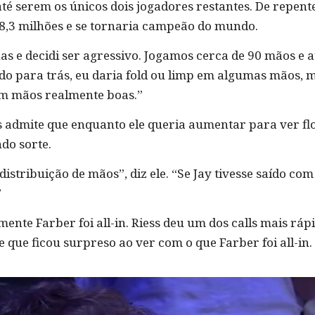
até serem os únicos dois jogadores restantes. De repen
$ 8,3 milhões e se tornaria campeão do mundo.
e decidi ser agressivo. Jogamos cerca de 90 mãos e a
do para trás, eu daria fold ou limp em algumas mãos, m
om mãos realmente boas.”
s admite que enquanto ele queria aumentar para ver f
do sorte.
istribuição de mãos”, diz ele. “Se Jay tivesse saído co
”
nte Farber foi all-in. Riess deu um dos calls mais rápi
e que ficou surpreso ao ver com o que Farber foi all-in.