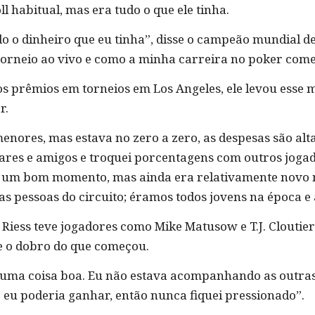
l habitual, mas era tudo o que ele tinha.
do o dinheiro que eu tinha”, disse o campeão mundial d
orneio ao vivo e como a minha carreira no poker com
s prêmios em torneios em Los Angeles, ele levou esse
r.
nores, mas estava no zero a zero, as despesas são alta
ares e amigos e troquei porcentagens com outros jogad
 um bom momento, mas ainda era relativamente novo n
 pessoas do circuito; éramos todos jovens na época e
 Riess teve jogadores como Mike Matusow e T.J. Cloutier
e o dobro do que começou.
 uma coisa boa. Eu não estava acompanhando as outras
eu poderia ganhar, então nunca fiquei pressionado”.