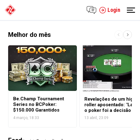
Login
Melhor do mês
Be.Champ Tournament
Revelações de um high
Series no BCPoker:
roller aposentado: "Larga
$150.000 Garantidos
o poker foi a decisão ma
lucrativa da minha vida"
4 março, 18:33
13 abril, 23:09