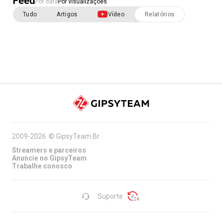
Feed
Por data
Por visualizações
Tudo
Artigos
Vídeo
Relatórios
2009-2026
©
GipsyTeam.Br
Streamers e parceiros
Anuncie no GipsyTeam
Trabalhe conosco
Suporte